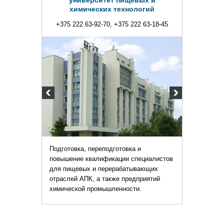
огий
 63-18-45
и
ециалистов
ающих
риятий
.