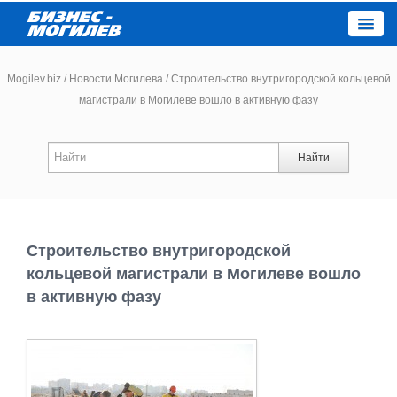
Close
Mogilev.biz
/
Новости Могилева
/
Строительство внутригородской кольцевой
магистрали в Могилеве вошло в активную фазу
Новости компаний
Найти
Новости
Каталог
Строительство внутригородской
Работа
кольцевой магистрали в Могилеве вошло
в активную фазу
Афиша
Объявления