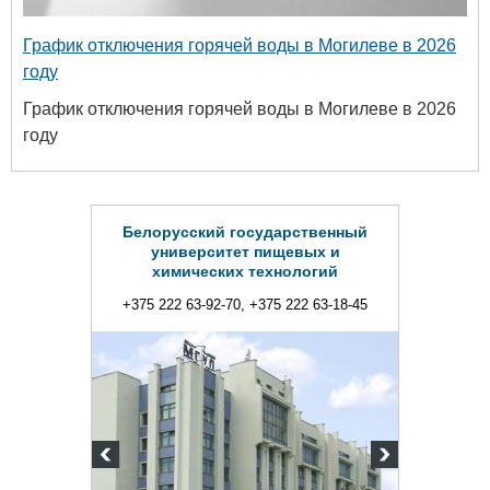
График отключения горячей воды в Могилеве в 2026
году
График отключения горячей воды в Могилеве в 2026
году
 государственный
тет пищевых и
их технологий
70, +375 222 63-18-45