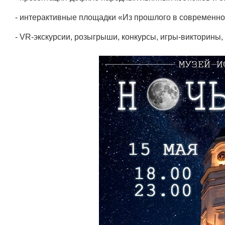
- интерактивные площадки «Из прошлого в современн
- VR-экскурсии, розыгрыши, конкурсы, игры-викторины,
Подготовка, переподготовка и
повышение квалификации специалисто
для пищевых и перерабатывающих
отраслей АПК, а также предприятий
химической промышленности.