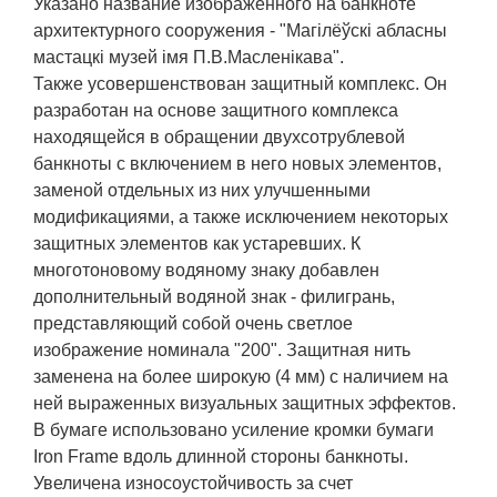
Указано название изображенного на банкноте
архитектурного сооружения - "Магілёўскі абласны
мастацкі музей імя П.В.Масленікава".
Также усовершенствован защитный комплекс. Он
разработан на основе защитного комплекса
находящейся в обращении двухсотрублевой
банкноты с включением в него новых элементов,
заменой отдельных из них улучшенными
модификациями, а также исключением некоторых
защитных элементов как устаревших. К
многотоновому водяному знаку добавлен
дополнительный водяной знак - филигрань,
представляющий собой очень светлое
изображение номинала "200". Защитная нить
заменена на более широкую (4 мм) с наличием на
ней выраженных визуальных защитных эффектов.
В бумаге использовано усиление кромки бумаги
Iron Frame вдоль длинной стороны банкноты.
Увеличена износоустойчивость за счет