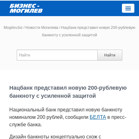
Close
Mogilev.biz
/
Новости Могилева
/
Нацбанк представил новую 200-рублевую
банкноту с усиленной защитой
Новости компаний
Найти
Новости
Каталог
Нацбанк представил новую 200-рублевую
Работа
банкноту с усиленной защитой
Национальный банк представил новую банкноту
Афиша
номиналом 200 рублей, сообщили
БЕЛТА
в пресс-
службе банка.
Объявления
Дизайн банкноты концептуально схож с