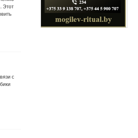
для пищевых и перерабатывающих
. Этот
отраслей АПК, а также предприятий
овить
химической промышленности.
вязи с
лбики