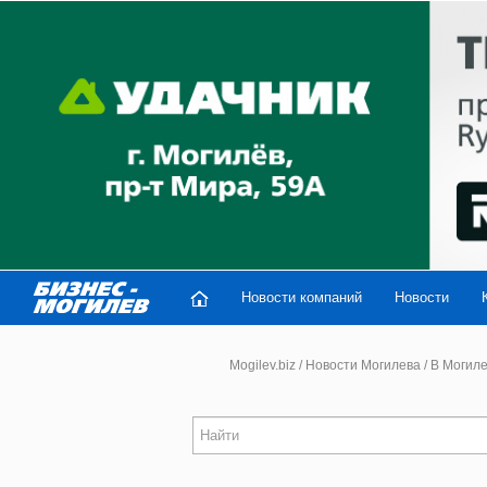
Новости компаний
Новости
Mogilev.biz
/
Новости Могилева
/
В Могиле