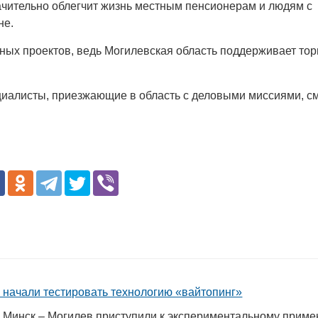
чительно облегчит жизнь местным пенсионерам и людям с
не.
ых проектов, ведь Могилевская область поддерживает тор
циалисты, приезжающие в область с деловыми миссиями, см
4 начали тестировать технологию «вайтопинг»
4 Минск – Могилев приступили к экспериментальному прим