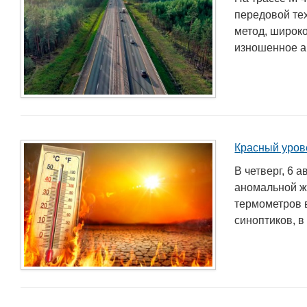
передовой те
метод, широк
изношенное а 
Красный уров
В четверг, 6 
аномальной ж
термометров в
синоптиков, в 