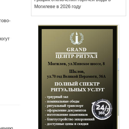
Могилеве в 2026 году
гово-
Белорусский государственный
университет пищевых и
огут
химических технологий
+375 222 63-92-70, +375 222 63-18-45
Подготовка, переподготовка и
енению
повышение квалификации специалистов