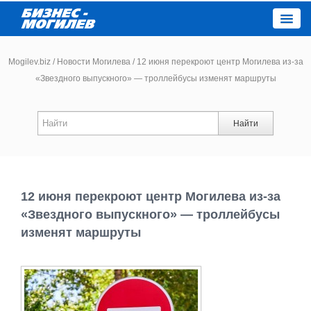
Close
Mogilev.biz
/
Новости Могилева
/
12 июня перекроют центр Могилева из-за
«Звездного выпускного» — троллейбусы изменят маршруты
Новости компаний
Найти
Новости
Каталог
12 июня перекроют центр Могилева из-за
Работа
«Звездного выпускного» — троллейбусы
изменят маршруты
Афиша
Объявления