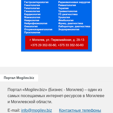
и
ециалистов
ающих
риятий
.
Портал Mogilev.biz
Портал «Mogilev.biz» (Бизнес - Могилев) – один из
самых посещаемых интернет-ресурсов в Могилеве
и Могилевской области.
E-mail:
info@mogilev.biz
Контактные телефоны