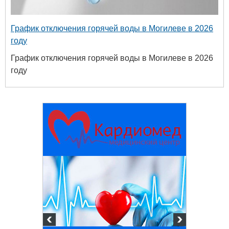
График отключения горячей воды в Могилеве в 2026
году
График отключения горячей воды в Могилеве в 2026
году
твенный
ых и
огий
 63-18-45