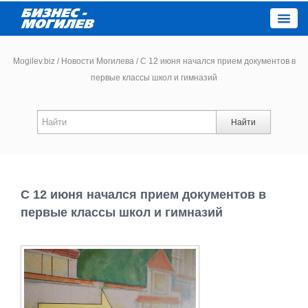
Close
Mogilev.biz
/
Новости Могилева
/
С 12 июня начался прием документов в
первые классы школ и гимназий
Новости компаний
Найти
Новости
Каталог
С 12 июня начался прием документов в
Работа
первые классы школ и гимназий
Афиша
Объявления