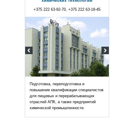
технологий
+375 222 63-18-45
отовка и
ации специалистов
рабатывающих
же предприятий
енности.