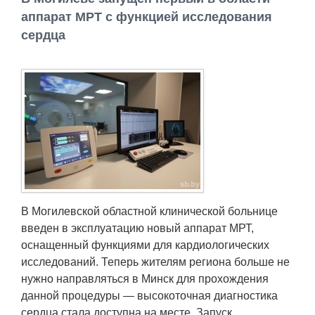
Работа
аппарат МРТ с функцией исследования
сердца
Афиша
Объявления
Транспорт
Погода
Курсы валют
В Могилевской областной клинической больнице
введен в эксплуатацию новый аппарат МРТ,
Еще
оснащенный функциями для кардиологических
исследований. Теперь жителям региона больше не
нужно направляться в Минск для прохождения
данной процедуры — высокоточная диагностика
сердца стала доступна на месте. Запуск