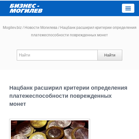
Close
Mogilev.biz
/
Новости Могилева
/
Нацбанк расширил критерии определения
платежеспособности поврежденных монет
Новости компаний
Найти
Новости
Каталог
Нацбанк расширил критерии определения
Работа
платежеспособности поврежденных
монет
Афиша
Объявления