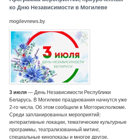
Работа
ко Дню Независимости в Могилеве
mogilevnews.by
Афиша
Объявления
Транспорт
Погода
Курсы валют
3 июля
— День Независимости Республики
Беларусь. В Могилеве празднования начнутся уже
Еще
2-го числа. Об этом сообщили в Моггорисполкоме.
Среди запланированных мероприятий:
интерактивные локации, тематические культурные
программы, театрализованный митинг,
специальные кинопоказы и многое другое.