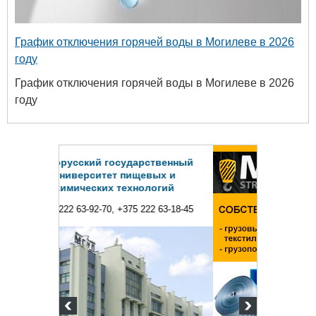
График отключения горячей воды в Могилеве в 2026
году
График отключения горячей воды в Могилеве в 2026
году
твенный
ых и
огий
 63-18-45