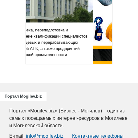
и
ециалистов
ающих
риятий
.
Портал Mogilev.biz
Портал «Mogilev.biz» (Бизнес - Могилев) – один из
самых посещаемых интернет-ресурсов в Могилеве
и Могилевской области.
E-mail:
info@mogilev.biz
Контактные телефоны