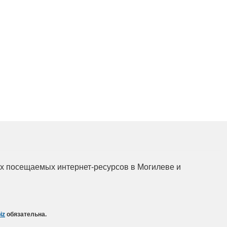
Подготовка, переподготовка и
повышение квалификации специалистов
для пищевых и перерабатывающих
отраслей АПК, а также предприятий
химической промышленности.
мых посещаемых интернет-ресурсов в Могилеве и
iz
обязательна.