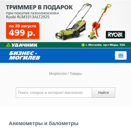
Close
Mogilev.biz
/
Товары
Новости компаний
Найти
Новости
Каталог
Анемометры и балометры