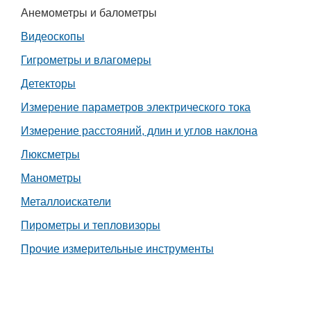
Анемометры и балометры
Работа
Видеоскопы
Афиша
Гигрометры и влагомеры
Детекторы
Объявления
Измерение параметров электрического тока
Транспорт
Измерение расстояний, длин и углов наклона
Люксметры
Погода
Манометры
Курсы валют
Металлоискатели
Пирометры и тепловизоры
Еще
Прочие измерительные инструменты