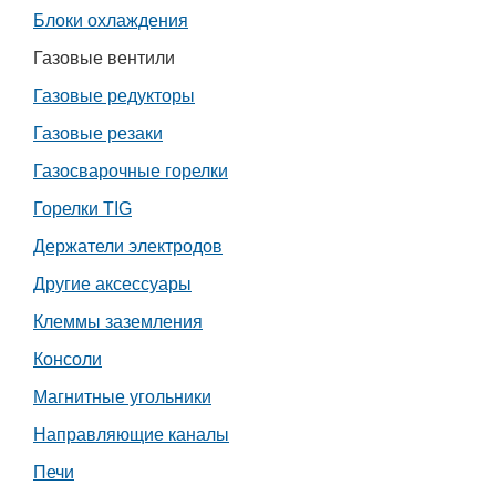
Блоки охлаждения
Работа
Газовые вентили
Афиша
Газовые редукторы
Газовые резаки
Объявления
Газосварочные горелки
Транспорт
Горелки TIG
Держатели электродов
Погода
Другие аксессуары
Курсы валют
Клеммы заземления
Консоли
Еще
Магнитные угольники
Направляющие каналы
Печи