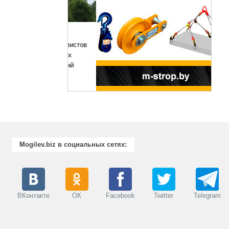
отовка и
ации специалистов
рабатывающих
же предприятий
енности.
Mogilev.biz в социальных сетях:
ВКонтакте
ОК
Facebook
Twitter
Telegram