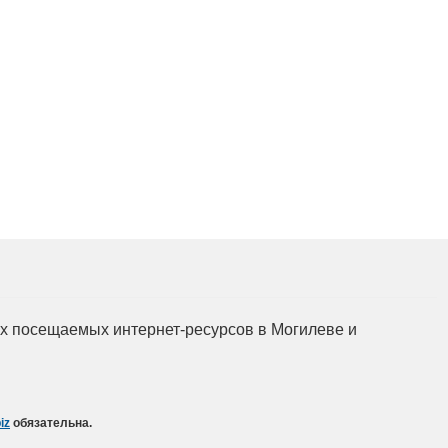
Подготовка, переподг
повышение квалифик
для пищевых и пере
отраслей АПК, а так
химической промышл
мых посещаемых интернет-ресурсов в Могилеве и
iz
обязательна.