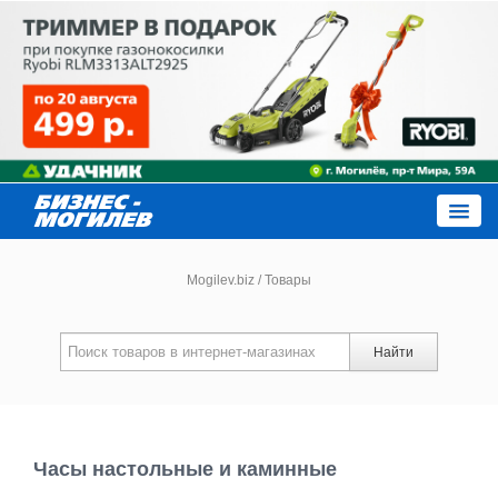
Close
Mogilev.biz
/
Товары
Новости компаний
Найти
Новости
Каталог
Часы настольные и каминные