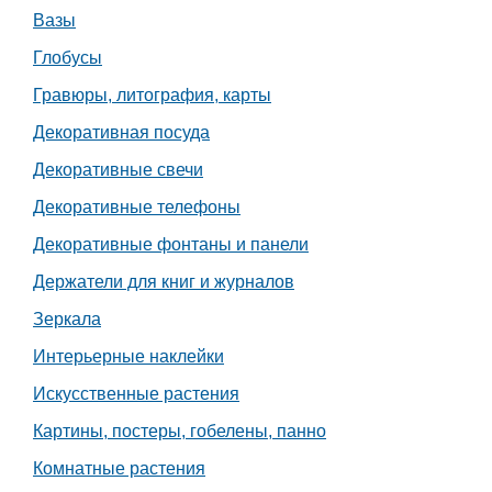
Вазы
Работа
Глобусы
Афиша
Гравюры, литография, карты
Декоративная посуда
Объявления
Декоративные свечи
Транспорт
Декоративные телефоны
Декоративные фонтаны и панели
Погода
Держатели для книг и журналов
Курсы валют
Зеркала
Интерьерные наклейки
Еще
Искусственные растения
Картины, постеры, гобелены, панно
Комнатные растения