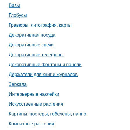
Вазы
Работа
Глобусы
Афиша
Гравюры, литография, карты
Декоративная посуда
Объявления
Декоративные свечи
Транспорт
Декоративные телефоны
Декоративные фонтаны и панели
Погода
Держатели для книг и журналов
Курсы валют
Зеркала
Интерьерные наклейки
Еще
Искусственные растения
Картины, постеры, гобелены, панно
Комнатные растения