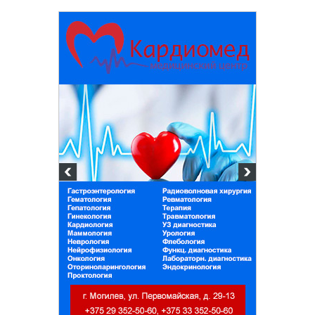
Белорусский государственный
университет пищевых и
химических технологий
+375 222 63-92-70, +375 222 63-18-45
Подготовка, переподготовка и
повышение квалификации специалистов
для пищевых и перерабатывающих
отраслей АПК, а также предприятий
химической промышленности.