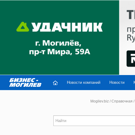
Новости компаний
Новости
Mogilev.biz
/
Справочная
/