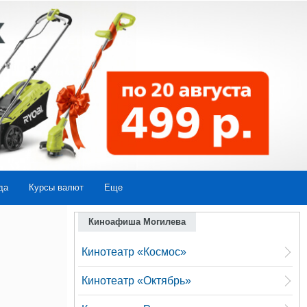
да
Курсы валют
Еще
Киноафиша Могилева
Кинотеатр «Космос»
Кинотеатр «Октябрь»