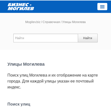
Close
Mogilev.biz
/
Справочная
/
Улицы Могилева
Новости компаний
Найти
Новости
Каталог
Улицы Могилева
Поиск улиц Могилева и их отображение на карте
Работа
города. Для каждой улицы указан ее почтовый
индекс.
Афиша
Объявления
Поиск улиц