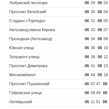
Любужский лесопарк
06
29
08
03
Проспект Витебский
06
30
08
04
Стадион «Торпедо»
06
31
08
05
Автозавод имени Кирова
06
33
08
07
Проходная (Автозавод)
06
34
08
08
Южная улица
06
36
08
10
Залуцкого улица
06
38
08
12
Проспект Димитрова
06
41
08
15
Мясокомбинат
06
44
08
18
Проспект Пушкинский
06
07 47
08
Габровская улица
06
09 49
08
Октябрьский
06
11 51
08