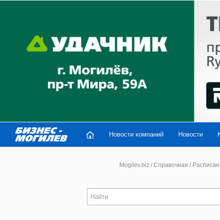
Новости компаний
Новости
Mogilev.biz
/
Справочная
/
Расписан