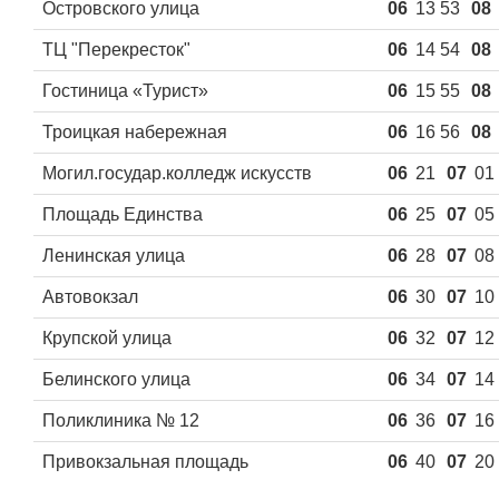
Островского улица
06
13 53
08
ТЦ "Перекресток"
06
14 54
08
Гостиница «Турист»
06
15 55
08
Троицкая набережная
06
16 56
08
Могил.государ.колледж искусств
06
21
07
01
Площадь Единства
06
25
07
05
Ленинская улица
06
28
07
08
Автовокзал
06
30
07
10
Крупской улица
06
32
07
12
Белинского улица
06
34
07
14
Поликлиника № 12
06
36
07
16
Привокзальная площадь
06
40
07
20