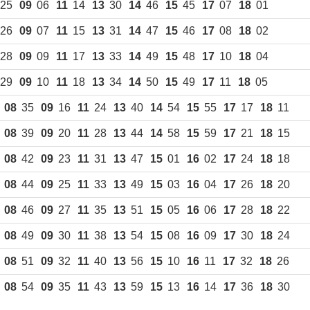
25
09
06
11
14
13
30
14
46
15
45
17
07
18
01
26
09
07
11
15
13
31
14
47
15
46
17
08
18
02
28
09
09
11
17
13
33
14
49
15
48
17
10
18
04
29
09
10
11
18
13
34
14
50
15
49
17
11
18
05
08
35
09
16
11
24
13
40
14
54
15
55
17
17
18
11
08
39
09
20
11
28
13
44
14
58
15
59
17
21
18
15
08
42
09
23
11
31
13
47
15
01
16
02
17
24
18
18
08
44
09
25
11
33
13
49
15
03
16
04
17
26
18
20
08
46
09
27
11
35
13
51
15
05
16
06
17
28
18
22
08
49
09
30
11
38
13
54
15
08
16
09
17
30
18
24
08
51
09
32
11
40
13
56
15
10
16
11
17
32
18
26
08
54
09
35
11
43
13
59
15
13
16
14
17
36
18
30