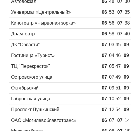
Автовокзал
06
48
07
30
Универмаг «Центральный»
06
53
07
35
Кинотеатр «Чырвоная зорка»
06
56
07
38
Драмтеатр
06
58
07
40
ДК "Области"
07
03 45
09
Гостиница «Турист»
07
04 46
09
ТЦ "Перекресток"
07
05 47
09
Островского улица
07
07 49
09
Октябрьский
07
09 51
09
Габровская улица
07
10 52
09
Проспект Пушкинский
07
12 54
09
ОАО «Могилевоблавтотранс»
06
07
07
14