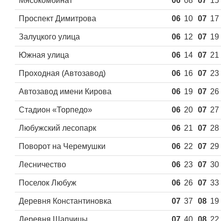
Мясокомбинат
06
08
07
15
Проспект Димитрова
06
10
07
17
Залуцкого улица
06
12
07
19
Южная улица
06
14
07
21
Проходная (Автозавод)
06
16
07
23
Автозавод имени Кирова
06
19
07
26
Стадион «Торпедо»
06
20
07
27
Любужский лесопарк
06
21
07
28
Поворот на Черемушки
06
22
07
29
Лесничество
06
23
07
30
Поселок Любуж
06
26
07
33
Деревня Константиновка
07
37
08
19
Деревня Шапчицы
07
40
08
22