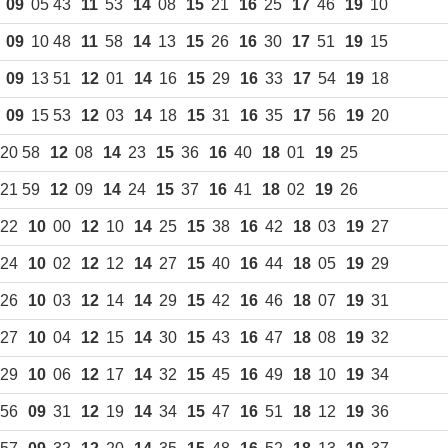
09
05 43
11
53
14
08
15
21
16
25
17
46
19
10
09
10 48
11
58
14
13
15
26
16
30
17
51
19
15
09
13 51
12
01
14
16
15
29
16
33
17
54
19
18
09
15 53
12
03
14
18
15
31
16
35
17
56
19
20
20 58
12
08
14
23
15
36
16
40
18
01
19
25
Белорусский государственный
21 59
12
09
14
24
15
37
16
41
18
02
19
26
университет пищевых и
химических технологий
22
10
00
12
10
14
25
15
38
16
42
18
03
19
27
+375 222 63-92-70, +375 222 63-18-45
24
10
02
12
12
14
27
15
40
16
44
18
05
19
29
26
10
03
12
14
14
29
15
42
16
46
18
07
19
31
27
10
04
12
15
14
30
15
43
16
47
18
08
19
32
29
10
06
12
17
14
32
15
45
16
49
18
10
19
34
 56
09
31
12
19
14
34
15
47
16
51
18
12
19
36