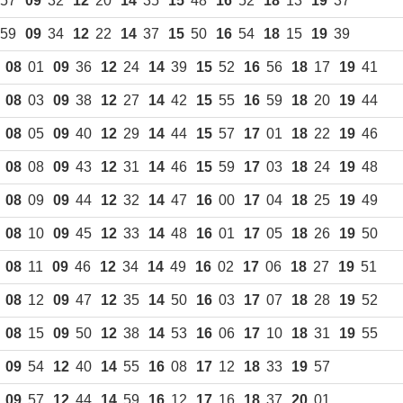
 57
09
32
12
20
14
35
15
48
16
52
18
13
19
37
 59
09
34
12
22
14
37
15
50
16
54
18
15
19
39
Подготовка, переподготовка и
повышение квалификации специалистов
08
01
09
36
12
24
14
39
15
52
16
56
18
17
19
41
для пищевых и перерабатывающих
отраслей АПК, а также предприятий
08
03
09
38
12
27
14
42
15
55
16
59
18
20
19
44
химической промышленности.
08
05
09
40
12
29
14
44
15
57
17
01
18
22
19
46
08
08
09
43
12
31
14
46
15
59
17
03
18
24
19
48
08
09
09
44
12
32
14
47
16
00
17
04
18
25
19
49
08
10
09
45
12
33
14
48
16
01
17
05
18
26
19
50
08
11
09
46
12
34
14
49
16
02
17
06
18
27
19
51
08
12
09
47
12
35
14
50
16
03
17
07
18
28
19
52
08
15
09
50
12
38
14
53
16
06
17
10
18
31
19
55
09
54
12
40
14
55
16
08
17
12
18
33
19
57
09
57
12
44
14
59
16
12
17
16
18
37
20
01