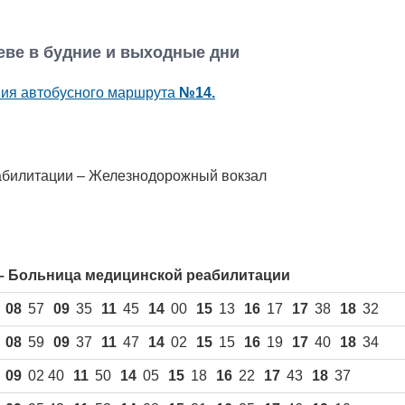
еве в будние и выходные дни
ния автобусного маршрута
№14.
абилитации – Железнодорожный вокзал
– Больница медицинской реабилитации
08
57
09
35
11
45
14
00
15
13
16
17
17
38
18
32
08
59
09
37
11
47
14
02
15
15
16
19
17
40
18
34
09
02 40
11
50
14
05
15
18
16
22
17
43
18
37