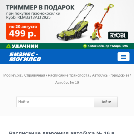
Close
Mogilev.biz
/
Справочная
/
Расписание транспорта
/
Автобусы (городские)
/
Автобус № 16
Новости компаний
Найти
Новости
Каталог
Расписание движения автобуса № 16 в