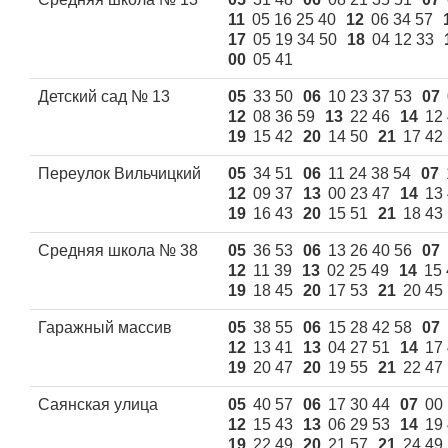
11
05 16 25 40
12
06 34 57
17
05 19 34 50
18
04 12 33
00
05 41
Детский сад № 13
05
33 50
06
10 23 37 53
07
12
08 36 59
13
22 46
14
12
19
15 42
20
14 50
21
17 42
Переулок Вильчицкий
05
34 51
06
11 24 38 54
07
12
09 37
13
00 23 47
14
13
19
16 43
20
15 51
21
18 43
Средняя школа № 38
05
36 53
06
13 26 40 56
07
12
11 39
13
02 25 49
14
15 
19
18 45
20
17 53
21
20 45
Гаражный массив
05
38 55
06
15 28 42 58
07
12
13 41
13
04 27 51
14
17
19
20 47
20
19 55
21
22 47
Саянская улица
05
40 57
06
17 30 44
07
00 
12
15 43
13
06 29 53
14
19
19
22 49
20
21 57
21
24 49