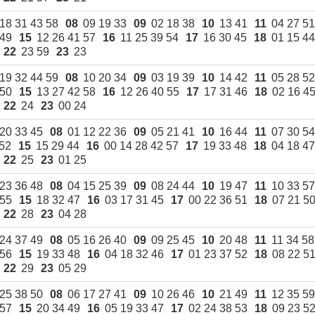
18 31 43 58
08
09 19 33
09
02 18 38
10
13 41
11
04 27 51
Подготовка, переподг
 49
15
12 26 41 57
16
11 25 39 54
17
16 30 45
18
01 15 44
повышение квалифик
22
23 59
23
23
для пищевых и пере
отраслей АПК, а так
19 32 44 59
08
10 20 34
09
03 19 39
10
14 42
11
05 28 52
химической промышл
 50
15
13 27 42 58
16
12 26 40 55
17
17 31 46
18
02 16 4
22
24
23
00 24
20 33 45
08
01 12 22 36
09
05 21 41
10
16 44
11
07 30 54
52
15
15 29 44
16
00 14 28 42 57
17
19 33 48
18
04 18 47
22
25
23
01 25
23 36 48
08
04 15 25 39
09
08 24 44
10
19 47
11
10 33 57
 55
15
18 32 47
16
03 17 31 45
17
00 22 36 51
18
07 21 5
22
28
23
04 28
24 37 49
08
05 16 26 40
09
09 25 45
10
20 48
11
11 34 58
 56
15
19 33 48
16
04 18 32 46
17
01 23 37 52
18
08 22 5
22
29
23
05 29
25 38 50
08
06 17 27 41
09
10 26 46
10
21 49
11
12 35 59
 57
15
20 34 49
16
05 19 33 47
17
02 24 38 53
18
09 23 5