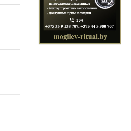
отовка и
ации специалистов
рабатывающих
же предприятий
енности.
5
0
1
2