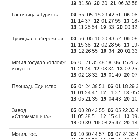
19
31 58
20
30
21
06 33 58
Гостиница «Турист»
04
55
05
15 29 42 51
06
08 
11
14 37
12
01 27 55
13
18 
18
11 25 54
19
33
20
00 32
Троицкая набережная
04
56
05
16 30 43 52
06
09 
11
15 38
12
02 28 56
13
19 
18
12 26 55
19
34
20
01 33
Могил.государ.колледж
05
01 21 35 48 58
06
15 26 3
искусств
11
21 44
12
08 34
13
02 25
18
02 18 32
19
01 40
20
07
Площадь Единства
05
04 24 38 51
06
01 18 29 3
11
01 24 47
12
11 37
13
05 
18
05 21 35
19
04 43
20
10
Завод
05
08 28 42 55
06
05 22 33 4
«Стpоммашина»
11
05 28 51
12
15 41
13
09 
18
09 39
19
08 25 47
20
14
Могил. гос.
05
10 30 44 57
06
07 24 35 4