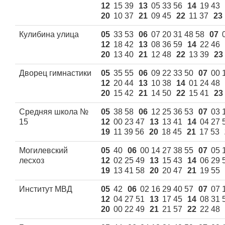
12
15 39
13
05 33 56
14
19 43
20
10 37
21
09 45
22
11 37
23
Кулибина улица
05
33 53
06
07 20 31 48 58
07
12
18 42
13
08 36 59
14
22 46
20
13 40
21
12 48
22
13 39
23
Дворец гимнастики
05
35 55
06
09 22 33 50
07
00 
12
20 44
13
10 38
14
01 24 48
20
15 42
21
14 50
22
15 41
23
Средняя школа №
05
38 58
06
12 25 36 53
07
03 
15
12
00 23 47
13
13 41
14
04 27 
19
11 39 56
20
18 45
21
17 53
Могилевский
05
40
06
00 14 27 38 55
07
05 
лесхоз
12
02 25 49
13
15 43
14
06 29 
19
13 41 58
20
20 47
21
19 55
Институт МВД
05
42
06
02 16 29 40 57
07
07 
12
04 27 51
13
17 45
14
08 31 
20
00 22 49
21
21 57
22
22 48