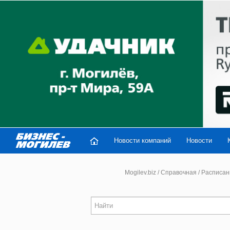
Новости компаний
Новости
Mogilev.biz
/
Справочная
/
Расписан