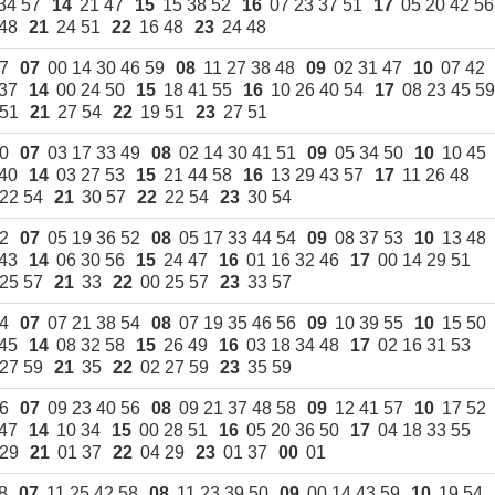
34 57
14
21 47
15
15 38 52
16
07 23 37 51
17
05 20 42 56
48
21
24 51
22
16 48
23
24 48
47
07
00 14 30 46 59
08
11 27 38 48
09
02 31 47
10
07 42
37
14
00 24 50
15
18 41 55
16
10 26 40 54
17
08 23 45 59
 51
21
27 54
22
19 51
23
27 51
50
07
03 17 33 49
08
02 14 30 41 51
09
05 34 50
10
10 45
40
14
03 27 53
15
21 44 58
16
13 29 43 57
17
11 26 48
22 54
21
30 57
22
22 54
23
30 54
52
07
05 19 36 52
08
05 17 33 44 54
09
08 37 53
10
13 48
43
14
06 30 56
15
24 47
16
01 16 32 46
17
00 14 29 51
25 57
21
33
22
00 25 57
23
33 57
54
07
07 21 38 54
08
07 19 35 46 56
09
10 39 55
10
15 50
45
14
08 32 58
15
26 49
16
03 18 34 48
17
02 16 31 53
 27 59
21
35
22
02 27 59
23
35 59
56
07
09 23 40 56
08
09 21 37 48 58
09
12 41 57
10
17 52
47
14
10 34
15
00 28 51
16
05 20 36 50
17
04 18 33 55
 29
21
01 37
22
04 29
23
01 37
00
01
8
07
11 25 42 58
08
11 23 39 50
09
00 14 43 59
10
19 54