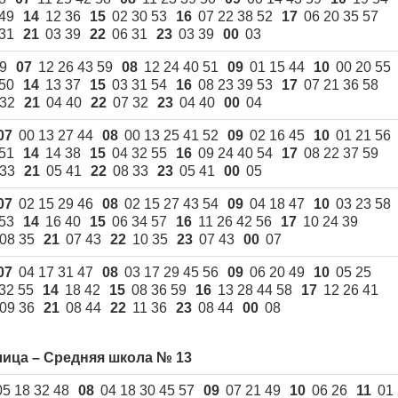
49
14
12 36
15
02 30 53
16
07 22 38 52
17
06 20 35 57
31
21
03 39
22
06 31
23
03 39
00
03
59
07
12 26 43 59
08
12 24 40 51
09
01 15 44
10
00 20 55
50
14
13 37
15
03 31 54
16
08 23 39 53
17
07 21 36 58
 32
21
04 40
22
07 32
23
04 40
00
04
07
00 13 27 44
08
00 13 25 41 52
09
02 16 45
10
01 21 56
 51
14
14 38
15
04 32 55
16
09 24 40 54
17
08 22 37 59
 33
21
05 41
22
08 33
23
05 41
00
05
07
02 15 29 46
08
02 15 27 43 54
09
04 18 47
10
03 23 58
 53
14
16 40
15
06 34 57
16
11 26 42 56
17
10 24 39
08 35
21
07 43
22
10 35
23
07 43
00
07
07
04 17 31 47
08
03 17 29 45 56
09
06 20 49
10
05 25
32 55
14
18 42
15
08 36 59
16
13 28 44 58
17
12 26 41
09 36
21
08 44
22
11 36
23
08 44
00
08
ица – Средняя школа № 13
05 18 32 48
08
04 18 30 45 57
09
07 21 49
10
06 26
11
01