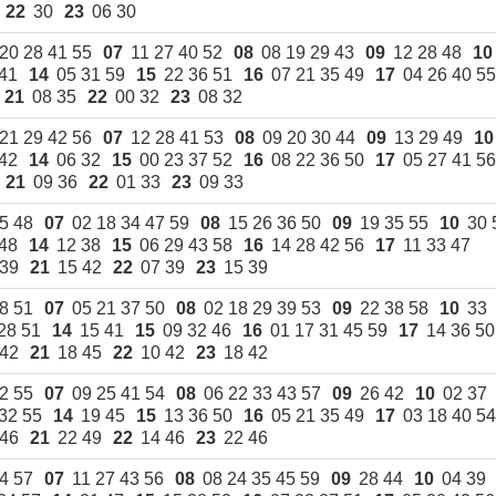
22
30
23
06 30
20 28 41 55
07
11 27 40 52
08
08 19 29 43
09
12 28 48
10
41
14
05 31 59
15
22 36 51
16
07 21 35 49
17
04 26 40 55
21
08 35
22
00 32
23
08 32
21 29 42 56
07
12 28 41 53
08
09 20 30 44
09
13 29 49
10
42
14
06 32
15
00 23 37 52
16
08 22 36 50
17
05 27 41 56
21
09 36
22
01 33
23
09 33
5 48
07
02 18 34 47 59
08
15 26 36 50
09
19 35 55
10
30 
 48
14
12 38
15
06 29 43 58
16
14 28 42 56
17
11 33 47
 39
21
15 42
22
07 39
23
15 39
8 51
07
05 21 37 50
08
02 18 29 39 53
09
22 38 58
10
33
28 51
14
15 41
15
09 32 46
16
01 17 31 45 59
17
14 36 50
 42
21
18 45
22
10 42
23
18 42
2 55
07
09 25 41 54
08
06 22 33 43 57
09
26 42
10
02 37
32 55
14
19 45
15
13 36 50
16
05 21 35 49
17
03 18 40 54
 46
21
22 49
22
14 46
23
22 46
4 57
07
11 27 43 56
08
08 24 35 45 59
09
28 44
10
04 39