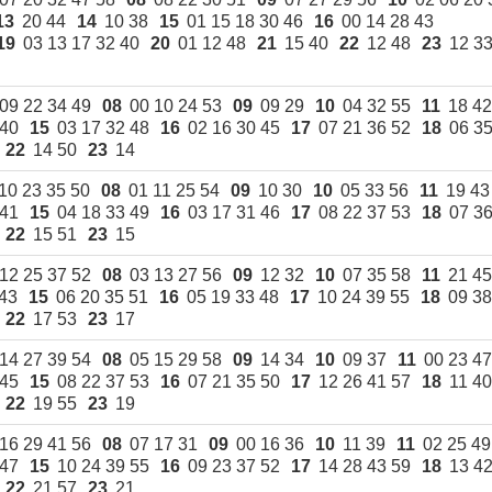
13
20 44
14
10 38
15
01 15 18 30 46
16
00 14 28 43
19
03 13 17 32 40
20
01 12 48
21
15 40
22
12 48
23
12 3
09 22 34 49
08
00 10 24 53
09
09 29
10
04 32 55
11
18 42
 40
15
03 17 32 48
16
02 16 30 45
17
07 21 36 52
18
06 3
22
14 50
23
14
Белорусский го
10 23 35 50
08
01 11 25 54
09
10 30
10
05 33 56
11
19 43
университет
 41
15
04 18 33 49
16
03 17 31 46
17
08 22 37 53
18
07 3
химических 
22
15 51
23
15
+375 222 63-92-70, 
12 25 37 52
08
03 13 27 56
09
12 32
10
07 35 58
11
21 45
43
15
06 20 35 51
16
05 19 33 48
17
10 24 39 55
18
09 38
22
17 53
23
17
14 27 39 54
08
05 15 29 58
09
14 34
10
09 37
11
00 23 47
 45
15
08 22 37 53
16
07 21 35 50
17
12 26 41 57
18
11 40
22
19 55
23
19
16 29 41 56
08
07 17 31
09
00 16 36
10
11 39
11
02 25 49
 47
15
10 24 39 55
16
09 23 37 52
17
14 28 43 59
18
13 4
22
21 57
23
21