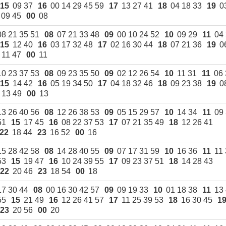
15
09 37
16
00 14 29 45 59
17
13 27 41
18
04 18 33
19
0
09 45
00
08
08 21 35 51
08
07 21 33 48
09
00 10 24 52
10
09 29
11
04
15
12 40
16
03 17 32 48
17
02 16 30 44
18
07 21 36
19
0
11 47
00
11
10 23 37 53
08
09 23 35 50
09
02 12 26 54
10
11 31
11
06 
15
14 42
16
05 19 34 50
17
04 18 32 46
18
09 23 38
19
0
13 49
00
13
13 26 40 56
08
12 26 38 53
09
05 15 29 57
10
14 34
11
09
51
15
17 45
16
08 22 37 53
17
07 21 35 49
18
12 26 41
22
18 44
23
16 52
00
16
15 28 42 58
08
14 28 40 55
09
07 17 31 59
10
16 36
11
11
53
15
19 47
16
10 24 39 55
17
09 23 37 51
18
14 28 43
22
20 46
23
18 54
00
18
17 30 44
08
00 16 30 42 57
09
09 19 33
10
01 18 38
11
13
55
15
21 49
16
12 26 41 57
17
11 25 39 53
18
16 30 45
1
23
20 56
00
20