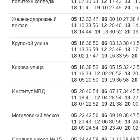
политехн.колледж
11
07 30 53
12
17 43
13
11 
18
11 41
19
10 27 49
20
16 
Железнодорожный
05
13 33 47
06
00 10 27 38 
вокзал
11
10 33 56
12
20 46
13
14 
18
14 44
19
13 30 52
20
19
Крупской улица
05
16 36 50
06
03 13 30 41 
11
13 36 59
12
23 49
13
17 
18
02 17 47
19
16 33 55
20
Киpова улица
05
18 38 52
06
05 15 32 43 
11
16 39
12
02 26 52
13
20 
18
05 20 50
19
19 36 58
20
Институт МВД
05
20 40 54
06
07 17 34 45 
11
18 41
12
04 28 54
13
22 
18
07 22 52
19
21 38
20
00
Могилевский лесхоз
05
22 42 56
06
09 19 36 47 
11
20 43
12
06 30 56
13
24 
18
09 24 54
19
23 40
20
02
Средняя школа № 15
05
24 44 58
06
11 21 38 49 5