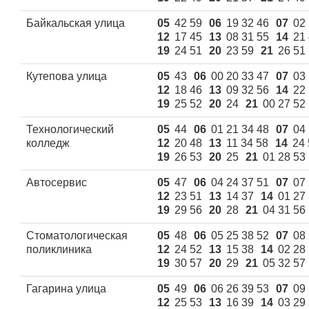
Байкальская улица
05
42 59
06
19 32 46
07
02 
12
17 45
13
08 31 55
14
21
19
24 51
20
23 59
21
26 51
Кутепова улица
05
43
06
00 20 33 47
07
03 
12
18 46
13
09 32 56
14
22
19
25 52
20
24
21
00 27 52
Технологический
05
44
06
01 21 34 48
07
04 
колледж
12
20 48
13
11 34 58
14
24 
19
26 53
20
25
21
01 28 53
Автосервис
05
47
06
04 24 37 51
07
07 
12
23 51
13
14 37
14
01 27
19
29 56
20
28
21
04 31 56
Стоматологическая
05
48
06
05 25 38 52
07
08 
поликлиника
12
24 52
13
15 38
14
02 28
19
30 57
20
29
21
05 32 57
Гагарина улица
05
49
06
06 26 39 53
07
09 
12
25 53
13
16 39
14
03 29