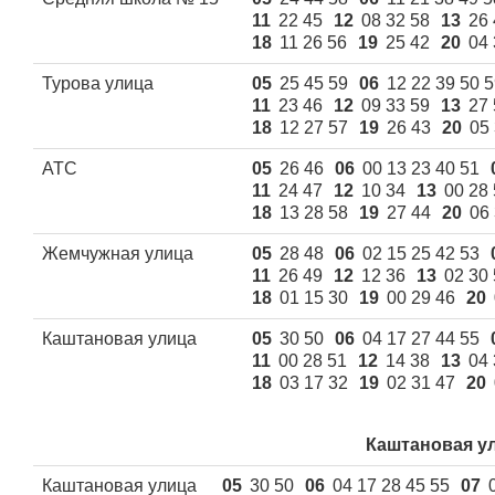
11
22 45
12
08 32 58
13
26 
18
11 26 56
19
25 42
20
04 
Турова улица
05
25 45 59
06
12 22 39 50 
11
23 46
12
09 33 59
13
27 
18
12 27 57
19
26 43
20
05
АТС
05
26 46
06
00 13 23 40 51
11
24 47
12
10 34
13
00 28
18
13 28 58
19
27 44
20
06
Жемчужная улица
05
28 48
06
02 15 25 42 53
11
26 49
12
12 36
13
02 30
18
01 15 30
19
00 29 46
20
Каштановая улица
05
30 50
06
04 17 27 44 55
11
00 28 51
12
14 38
13
04 
18
03 17 32
19
02 31 47
20
Каштановая ул
Каштановая улица
05
30 50
06
04 17 28 45 55
07