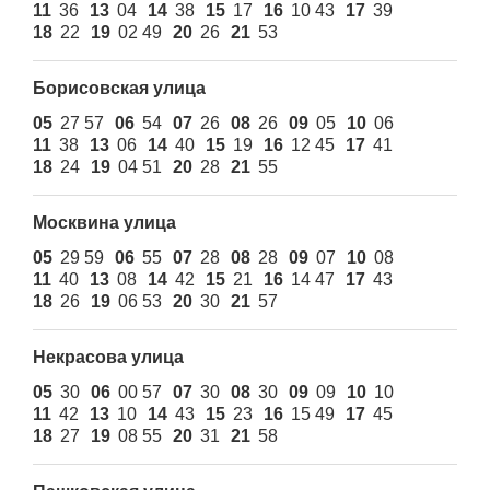
11
36
13
04
14
38
15
17
16
10 43
17
39
18
22
19
02 49
20
26
21
53
Борисовская улица
05
27 57
06
54
07
26
08
26
09
05
10
06
11
38
13
06
14
40
15
19
16
12 45
17
41
18
24
19
04 51
20
28
21
55
Москвина улица
05
29 59
06
55
07
28
08
28
09
07
10
08
11
40
13
08
14
42
15
21
16
14 47
17
43
18
26
19
06 53
20
30
21
57
Некрасова улица
05
30
06
00 57
07
30
08
30
09
09
10
10
11
42
13
10
14
43
15
23
16
15 49
17
45
18
27
19
08 55
20
31
21
58