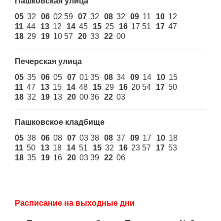
Пашковская улица
05
32
06
02 59
07
32
08
32
09
11
10
12
11
44
13
12
14
45
15
25
16
17 51
17
47
18
29
19
10 57
20
33
22
00
Печерская улица
05
35
06
05
07
01 35
08
34
09
14
10
15
11
47
13
15
14
48
15
29
16
20 54
17
50
18
32
19
13
20
00 36
22
03
Пашковское кладбище
05
38
06
08
07
03 38
08
37
09
17
10
18
11
50
13
18
14
51
15
32
16
23 57
17
53
18
35
19
16
20
03 39
22
06
Расписание на выходные дни