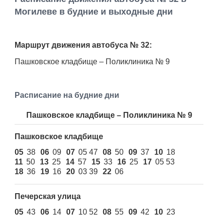
Работа
Могилеве в будние и выходные дни
Афиша
Маршрут движения автобуса № 32:
Объявления
Пашковское кладбище – Поликлиника № 9
Транспорт
Расписание на будние дни
Погода
Пашковское кладбище – Поликлиника № 9
Курсы валют
Пашковское кладбище
05
38
06
09
07
05 47
08
50
09
37
10
18
Еще
11
50
13
25
14
57
15
33
16
25
17
05 53
18
36
19
16
20
03 39
22
06
Печерская улица
05
43
06
14
07
10 52
08
55
09
42
10
23