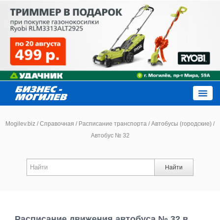
Close
Mogilev.biz
/
Справочная
/
Расписание транспорта
/
Автобусы (городские)
/
Автобус № 32
Новости компаний
Найти
Новости
Каталог
Расписание движения автобуса № 32 в