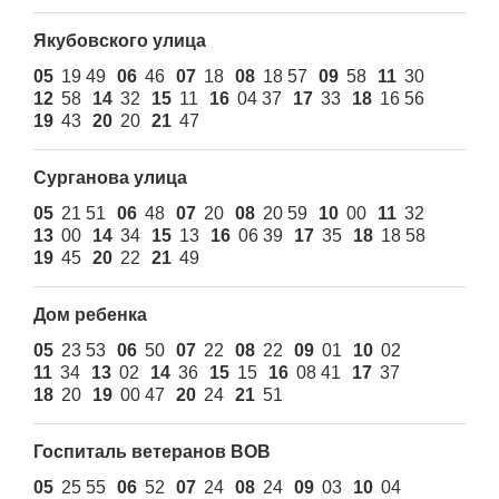
Якубовского улица
05
19 49
06
46
07
18
08
18 57
09
58
11
30
12
58
14
32
15
11
16
04 37
17
33
18
16 56
19
43
20
20
21
47
Сурганова улица
05
21 51
06
48
07
20
08
20 59
10
00
11
32
13
00
14
34
15
13
16
06 39
17
35
18
18 58
19
45
20
22
21
49
Дом ребенка
05
23 53
06
50
07
22
08
22
09
01
10
02
11
34
13
02
14
36
15
15
16
08 41
17
37
18
20
19
00 47
20
24
21
51
Госпиталь ветеранов ВОВ
05
25 55
06
52
07
24
08
24
09
03
10
04