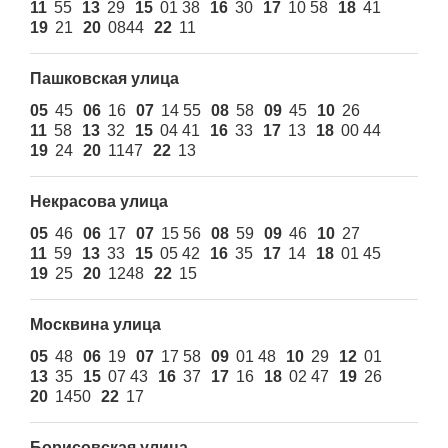
11
55
13
29
15
01 38
16
30
17
10 58
18
41
19
21
20
0844
22
11
Пашковская улица
05
45
06
16
07
14 55
08
58
09
45
10
26
11
58
13
32
15
04 41
16
33
17
13
18
00 44
19
24
20
1147
22
13
Некрасова улица
05
46
06
17
07
15 56
08
59
09
46
10
27
11
59
13
33
15
05 42
16
35
17
14
18
01 45
19
25
20
1248
22
15
Москвина улица
05
48
06
19
07
17 58
09
01 48
10
29
12
01
13
35
15
07 43
16
37
17
16
18
02 47
19
26
20
1450
22
17
Борисовская улица