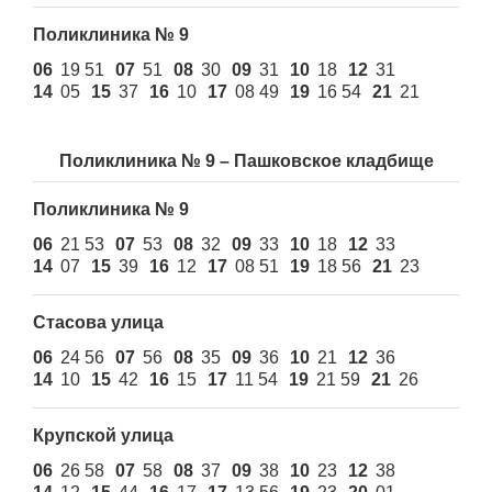
Поликлиника № 9
06
19 51
07
51
08
30
09
31
10
18
12
31
14
05
15
37
16
10
17
08 49
19
16 54
21
21
Поликлиника № 9 – Пашковское кладбище
Поликлиника № 9
06
21 53
07
53
08
32
09
33
10
18
12
33
14
07
15
39
16
12
17
08 51
19
18 56
21
23
Стасова улица
06
24 56
07
56
08
35
09
36
10
21
12
36
14
10
15
42
16
15
17
11 54
19
21 59
21
26
Крупской улица
06
26 58
07
58
08
37
09
38
10
23
12
38