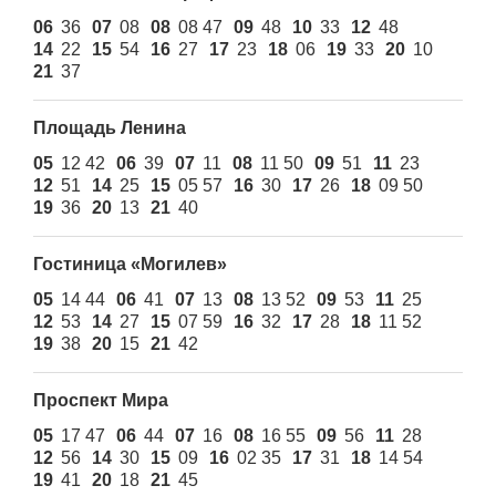
06
36
07
08
08
08 47
09
48
10
33
12
48
14
22
15
54
16
27
17
23
18
06
19
33
20
10
21
37
Площадь Ленина
05
12 42
06
39
07
11
08
11 50
09
51
11
23
12
51
14
25
15
05 57
16
30
17
26
18
09 50
19
36
20
13
21
40
Гостиница «Могилев»
05
14 44
06
41
07
13
08
13 52
09
53
11
25
12
53
14
27
15
07 59
16
32
17
28
18
11 52
19
38
20
15
21
42
Проспект Мира
05
17 47
06
44
07
16
08
16 55
09
56
11
28
12
56
14
30
15
09
16
02 35
17
31
18
14 54
19
41
20
18
21
45