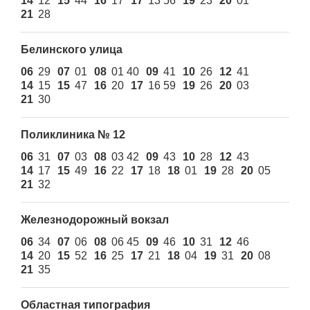
14
12
15
44
16
17
17
13 56
19
23
20
01
21
28
Белинского улица
06
29
07
01
08
01 40
09
41
10
26
12
41
14
15
15
47
16
20
17
16 59
19
26
20
03
21
30
Поликлиника № 12
06
31
07
03
08
03 42
09
43
10
28
12
43
14
17
15
49
16
22
17
18
18
01
19
28
20
05
21
32
Железнодорожный вокзал
06
34
07
06
08
06 45
09
46
10
31
12
46
14
20
15
52
16
25
17
21
18
04
19
31
20
08
21
35
Областная типография