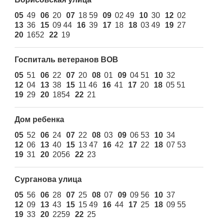
05
49
06
20
07
18 59
09
02 49
10
30
12
02
13
36
15
09 44
16
39
17
18
18
03 49
19
27
20
1652
22
19
Госпиталь ветеранов ВОВ
05
51
06
22
07
20
08
01
09
04 51
10
32
12
04
13
38
15
11 46
16
41
17
20
18
05 51
19
29
20
1854
22
21
Дом ребенка
05
52
06
24
07
22
08
03
09
06 53
10
34
12
06
13
40
15
13 47
16
42
17
22
18
07 53
19
31
20
2056
22
23
Сурганова улица
05
56
06
28
07
25
08
07
09
09 56
10
37
12
09
13
43
15
15 49
16
44
17
25
18
09 55
19
33
20
2259
22
25