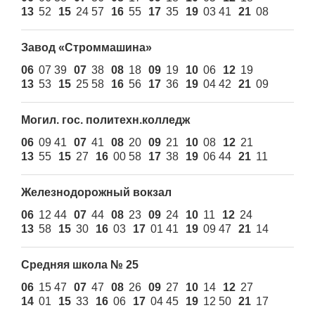
13
52
15
24 57
16
55
17
35
19
03 41
21
08
Завод «Стpоммашина»
06
07 39
07
38
08
18
09
19
10
06
12
19
13
53
15
25 58
16
56
17
36
19
04 42
21
09
Могил. гос. политехн.колледж
06
09 41
07
41
08
20
09
21
10
08
12
21
13
55
15
27
16
00 58
17
38
19
06 44
21
11
Железнодорожный вокзал
06
12 44
07
44
08
23
09
24
10
11
12
24
13
58
15
30
16
03
17
01 41
19
09 47
21
14
Средняя школа № 25
06
15 47
07
47
08
26
09
27
10
14
12
27
14
01
15
33
16
06
17
04 45
19
12 50
21
17