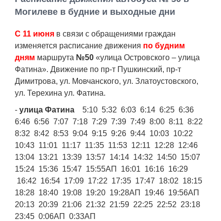
Работа
Могилеве в будние и выходные дни
С 11 июня
в связи с обращениями граждан
Афиша
изменяется расписание движения
по будним
дням
маршрута
№50
«улица Островского – улица
Объявления
Фатина». Движение по пр-т Пушкинский, пр-т
Димитрова, ул. Мовчанского, ул. Златоустовского,
Транспорт
ул. Терехина ул. Фатина.
-
улица Фатина
5:10 5:32 6:03 6:14 6:25 6:36
Погода
6:46 6:56 7:07 7:18 7:29 7:39 7:49 8:00 8:11 8:22
8:32 8:42 8:53 9:04 9:15 9:26 9:44 10:03 10:22
Курсы валют
10:43 11:01 11:17 11:35 11:53 12:11 12:28 12:46
13:04 13:21 13:39 13:57 14:14 14:32 14:50 15:07
Еще
15:24 15:36 15:47 15:55АП 16:01 16:16 16:29
16:42 16:54 17:09 17:22 17:35 17:47 18:02 18:15
18:28 18:40 19:08 19:20 19:28АП 19:46 19:56АП
20:13 20:39 21:06 21:32 21:59 22:25 22:52 23:18
23:45 0:06АП 0:33АП