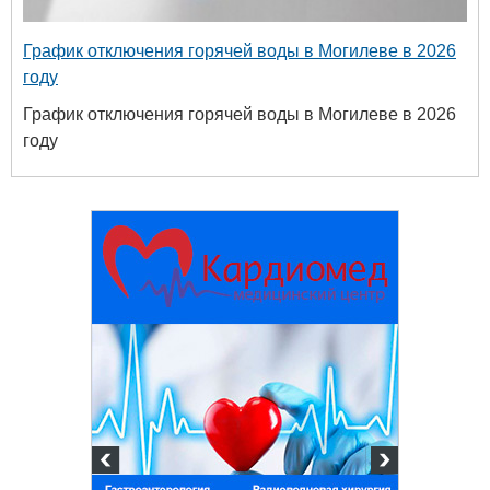
График отключения горячей воды в Могилеве в 2026
году
График отключения горячей воды в Могилеве в 2026
году
твенный
ых и
огий
 63-18-45