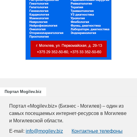
и
ециалистов
ающих
риятий
.
Портал Mogilev.biz
Портал «Mogilev.biz» (Бизнес - Могилев) – один из
самых посещаемых интернет-ресурсов в Могилеве
и Могилевской области.
E-mail:
info@mogilev.biz
Контактные телефоны