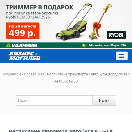
Close
Mogilev.biz
/
Справочная
/
Расписание транспорта
/
Автобусы (городские)
/
Автобус № 50
Новости компаний
Найти
Новости
Каталог
Расписание движения автобуса № 50 в