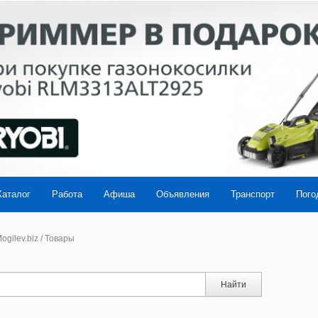
Каталог
Работа
Афиша
Объявления
Транспорт
Пого
ogilev.biz
/
Товары
Найти