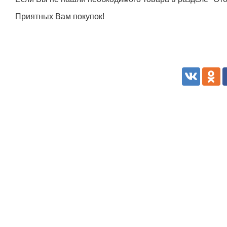
университет пищевых и
Приятных Вам покупок!
химических технологий
+375 222 63-92-70, +375 222 63-18-45
Подготовка, переподготовка и
повышение квалификации специалисто
для пищевых и перерабатывающих
отраслей АПК, а также предприятий
химической промышленности.