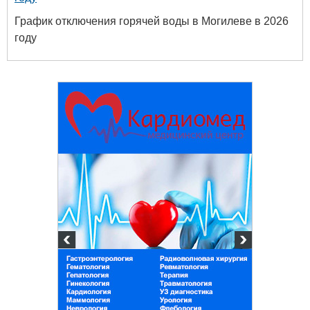
График отключения горячей воды в Могилеве в 2026
году
Белору
уни
хим
+375 222 