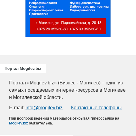
Подготовка
повышение
для пищев
отраслей А
химическо
Портал Mogilev.biz
Портал «Mogilev.biz» (Бизнес - Могилев) – один из
самых посещаемых интернет-ресурсов в Могилеве
и Могилевской области.
E-mail:
info@mogilev.biz
Контактные телефоны
При воспроизведении материалов открытая гиперссылка на
Mogilev.biz
обязательна.