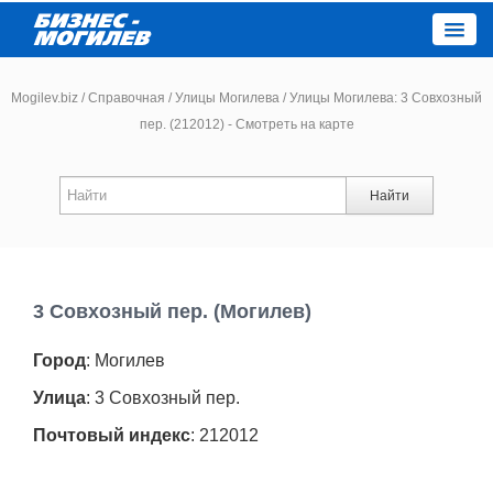
Close
Mogilev.biz
/
Справочная
/
Улицы Могилева
/
Улицы Могилева: 3 Совхозный
пер. (212012) - Смотреть на карте
Новости компаний
Найти
Новости
Каталог
3 Совхозный пер. (Могилев)
Работа
Город
: Могилев
Афиша
Улица
: 3 Совхозный пер.
Почтовый индекс
: 212012
Объявления