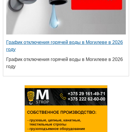
График отключения горячей воды в Могилеве в 2026
году
График отключения горячей воды в Могилеве в 2026
году
Белорусск
универ
химиче
+375 222 63-