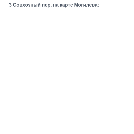
Транспорт
3 Совхозный пер. на карте Могилева:
Погода
Курсы валют
Еще