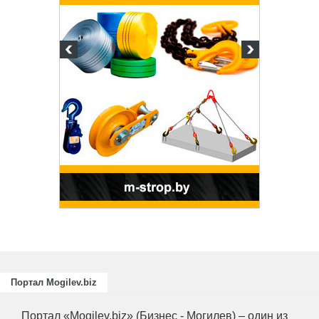
Подготовка, п
повышение кв
для пищевых 
отраслей АПК,
химической п
Портал Mogilev.biz
Портал «Mogilev.biz» (Бизнес - Могилев) – один из