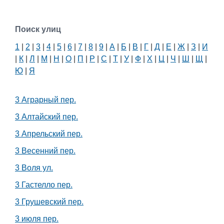
Поиск улиц
1
|
2
|
3
|
4
|
5
|
6
|
7
|
8
|
9
|
А
|
Б
|
В
|
Г
|
Д
|
Е
|
Ж
|
З
|
И
|
К
|
Л
|
М
|
Н
|
О
|
П
|
Р
|
С
|
Т
|
У
|
Ф
|
Х
|
Ц
|
Ч
|
Ш
|
Щ
|
Ю
|
Я
3 Аграрный пер.
3 Алтайский пер.
3 Апрельский пер.
3 Весенний пер.
3 Воля ул.
3 Гастелло пер.
3 Грушевский пер.
3 июля пер.