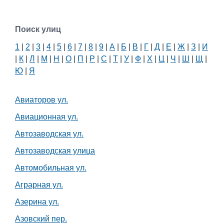
Поиск улиц
1
|
2
|
3
|
4
|
5
|
6
|
7
|
8
|
9
|
А
|
Б
|
В
|
Г
|
Д
|
Е
|
Ж
|
З
|
И
|
К
|
Л
|
М
|
Н
|
О
|
П
|
Р
|
С
|
Т
|
У
|
Ф
|
Х
|
Ц
|
Ч
|
Ш
|
Щ
|
Ю
|
Я
Авиаторов ул.
Авиационная ул.
Автозаводская ул.
Автозаводская улица
Автомобильная ул.
Аграрная ул.
Азерина ул.
Азовский пер.