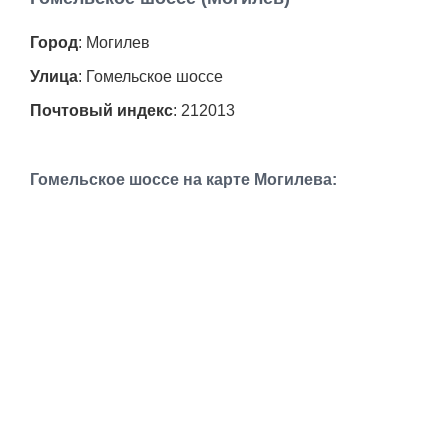
Работа
Город
: Могилев
Афиша
Улица
: Гомельское шоссе
Почтовый индекс
: 212013
Объявления
Транспорт
Гомельское шоссе на карте Могилева:
Погода
Курсы валют
Еще