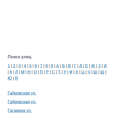
Поиск улиц
1
|
2
|
3
|
4
|
5
|
6
|
7
|
8
|
9
|
А
|
Б
|
В
|
Г
|
Д
|
Е
|
Ж
|
З
|
И
|
К
|
Л
|
М
|
Н
|
О
|
П
|
Р
|
С
|
Т
|
У
|
Ф
|
Х
|
Ц
|
Ч
|
Ш
|
Щ
|
Ю
|
Я
Габровская ул.
Габровская ул.
Гагарина ул.