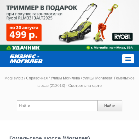
Close
Mogilev.biz
/
Справочная
/
Улицы Могилева
/
Улицы Могилева: Гомельское
шоссе (212013) - Смотреть на карте
Новости компаний
Найти
Новости
Каталог
Гомельское шоссе (Могилев)