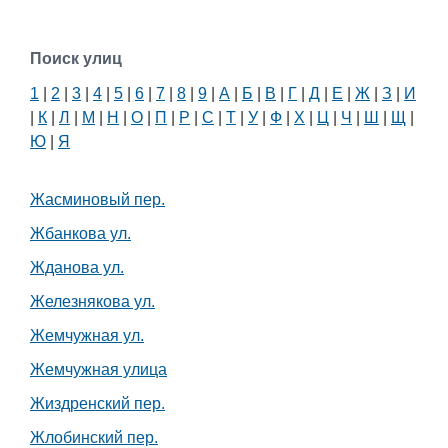
Поиск улиц
1
|
2
|
3
|
4
|
5
|
6
|
7
|
8
|
9
|
А
|
Б
|
В
|
Г
|
Д
|
Е
|
Ж
|
З
|
И
|
К
|
Л
|
М
|
Н
|
О
|
П
|
Р
|
С
|
Т
|
У
|
Ф
|
Х
|
Ц
|
Ч
|
Ш
|
Щ
|
Ю
|
Я
Жасминовый пер.
Жбанкова ул.
Жданова ул.
Железнякова ул.
Жемчужная ул.
Жемчужная улица
Жиздренский пер.
Жлобинский пер.