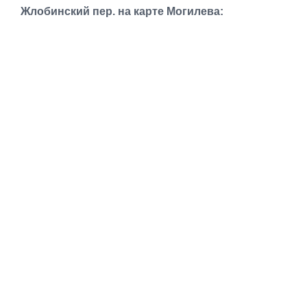
Транспорт
Жлобинский пер. на карте Могилева:
Погода
Курсы валют
Еще