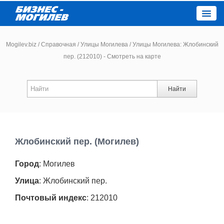
Close
Mogilev.biz
/
Справочная
/
Улицы Могилева
/
Улицы Могилева: Жлобинский
пер. (212010) - Смотреть на карте
Новости компаний
Найти
Новости
Каталог
Жлобинский пер. (Могилев)
Работа
Город
: Могилев
Афиша
Улица
: Жлобинский пер.
Почтовый индекс
: 212010
Объявления