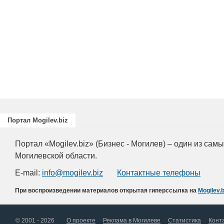
Портал Mogilev.biz
Портал «Mogilev.biz» (Бизнес - Могилев) – один из са
Могилевской области.
E-mail:
info@mogilev.biz
Контактные телефоны
При воспроизведении материалов открытая гиперссылка на
Mogilev.b
© 2001 - 2026
О проекте
Реклама в Могилеве
Статистика
Конт