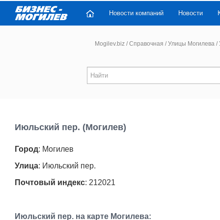
Новости компаний
Новости
Mogilev.biz
/
Справочная
/
Улицы Могилева
/
Июльский пер. (Могилев)
Город
: Могилев
Улица
: Июльский пер.
Почтовый индекс
: 212021
Июльский пер. на карте Могилева: