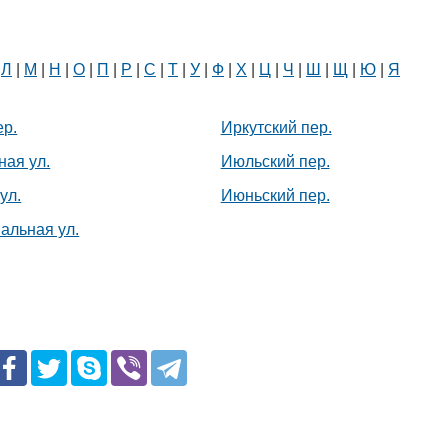
|
Л
|
М
|
Н
|
О
|
П
|
Р
|
С
|
Т
|
У
|
Ф
|
Х
|
Ц
|
Ч
|
Ш
|
Щ
|
Ю
|
Я
р.
Иркутский пер.
Белорусский государственный
ная ул.
Июльский пер.
университет пищевых и
химических технологий
ул.
Июньский пер.
+375 222 63-92-70, +375 222 63-18-45
альная ул.