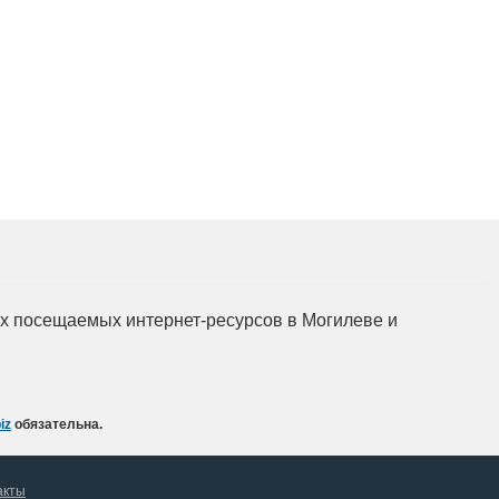
Подготовка, переподготовка и
повышение квалификации специалистов
для пищевых и перерабатывающих
отраслей АПК, а также предприятий
химической промышленности.
мых посещаемых интернет-ресурсов в Могилеве и
iz
обязательна.
акты