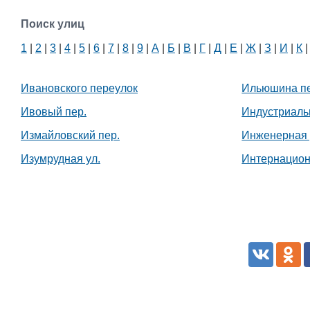
Поиск улиц
1
|
2
|
3
|
4
|
5
|
6
|
7
|
8
|
9
|
А
|
Б
|
В
|
Г
|
Д
|
Е
|
Ж
|
З
|
И
|
К
Ивановского переулок
Ильюшина пе
Ивовый пер.
Индустриаль
Измайловский пер.
Инженерная 
Изумрудная ул.
Интернацион