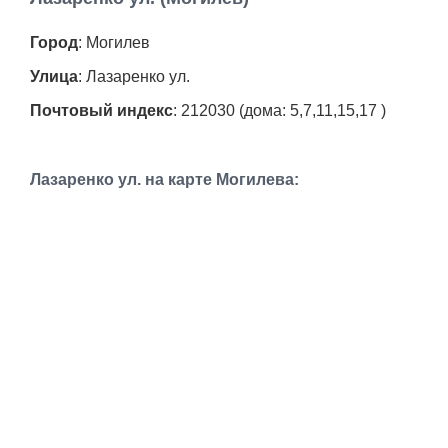
Работа
Город
: Могилев
Афиша
Улица
: Лазаренко ул.
Почтовый индекс
: 212030 (дома: 5,7,11,15,17 )
Объявления
Транспорт
Лазаренко ул. на карте Могилева:
Погода
Курсы валют
Еще