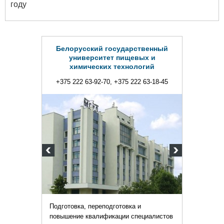
году
усский государственный
иверситет пищевых и
мических технологий
2 63-92-70, +375 222 63-18-45
а, переподготовка и
е квалификации специалистов