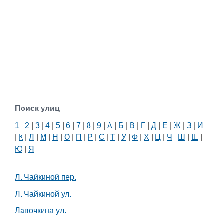
Поиск улиц
1
|
2
|
3
|
4
|
5
|
6
|
7
|
8
|
9
|
А
|
Б
|
В
|
Г
|
Д
|
Е
|
Ж
|
З
|
И
|
К
|
Л
|
М
|
Н
|
О
|
П
|
Р
|
С
|
Т
|
У
|
Ф
|
Х
|
Ц
|
Ч
|
Ш
|
Щ
|
Ю
|
Я
Л. Чайкиной пер.
Л. Чайкиной ул.
Лавочкина ул.