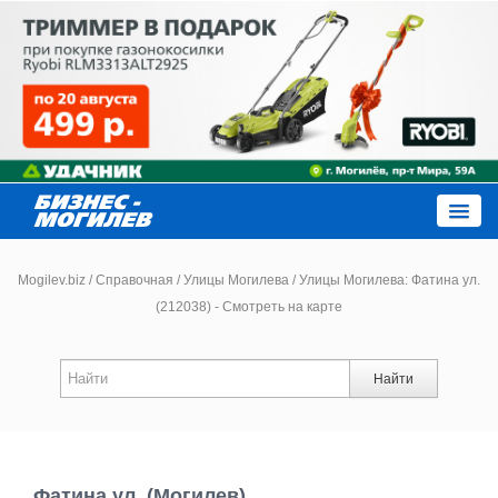
Close
Mogilev.biz
/
Справочная
/
Улицы Могилева
/
Улицы Могилева: Фатина ул.
(212038) - Смотреть на карте
Новости компаний
Найти
Новости
Каталог
Фатина ул. (Могилев)