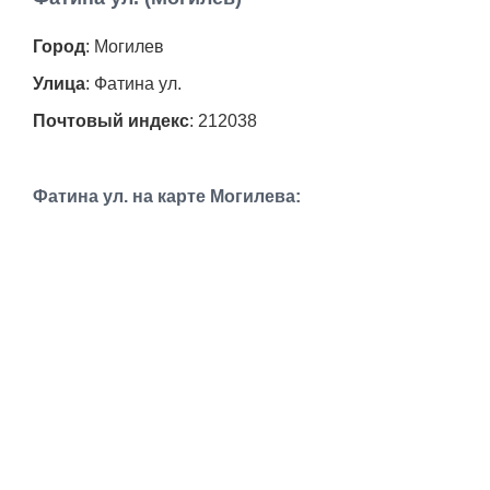
Работа
Город
: Могилев
Афиша
Улица
: Фатина ул.
Почтовый индекс
: 212038
Объявления
Транспорт
Фатина ул. на карте Могилева:
Погода
Курсы валют
Еще