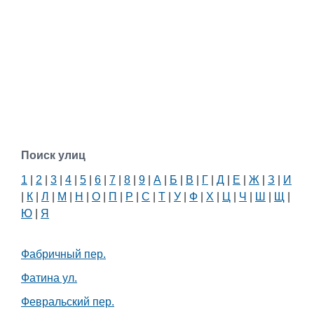
Поиск улиц
1
|
2
|
3
|
4
|
5
|
6
|
7
|
8
|
9
|
А
|
Б
|
В
|
Г
|
Д
|
Е
|
Ж
|
З
|
И
|
К
|
Л
|
М
|
Н
|
О
|
П
|
Р
|
С
|
Т
|
У
|
Ф
|
Х
|
Ц
|
Ч
|
Ш
|
Щ
|
Ю
|
Я
Фабричный пер.
Фатина ул.
Февральский пер.