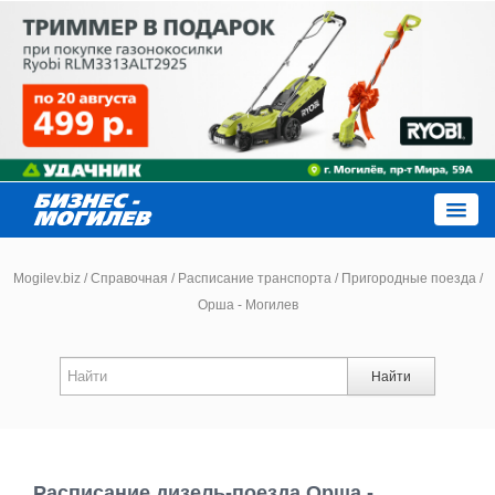
Close
Mogilev.biz
/
Справочная
/
Расписание транспорта
/
Пригородные поезда
/
Орша - Могилев
Новости компаний
Найти
Новости
Каталог
Расписание дизель-поезда Орша -