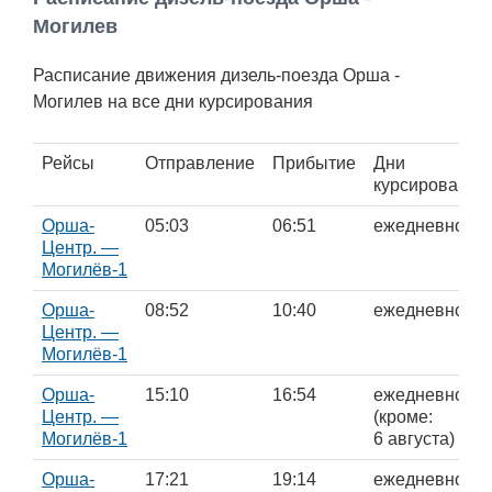
Работа
Могилев
Расписание движения дизель-поезда Орша -
Афиша
Могилев на все дни курсирования
Объявления
Рейсы
Отправление
Прибытие
Дни
курсирования
Транспорт
Орша-
05:03
06:51
ежедневно
Центр. —
Погода
Могилёв-1
Курсы валют
Орша-
08:52
10:40
ежедневно
Центр. —
Могилёв-1
Еще
Орша-
15:10
16:54
ежедневно
Центр. —
(кроме:
Могилёв-1
6 августа)
Орша-
17:21
19:14
ежедневно