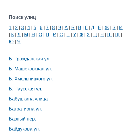
Поиск улиц
1
|
2
|
3
|
4
|
5
|
6
|
7
|
8
|
9
|
А
|
Б
|
В
|
Г
|
Д
|
Е
|
Ж
|
З
|
И
|
К
|
Л
|
М
|
Н
|
О
|
П
|
Р
|
С
|
Т
|
У
|
Ф
|
Х
|
Ц
|
Ч
|
Ш
|
Щ
|
Ю
|
Я
Б. Гражданская ул.
Б. Машековская ул.
Б. Хмельницкого ул.
Б. Чаусская ул.
Бабушкина улица
Багратиона ул.
Базный пер.
Байдукова ул.