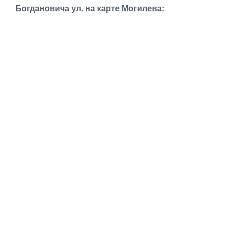
Транспорт
Богдановича ул. на карте Могилева:
Погода
Курсы валют
Еще