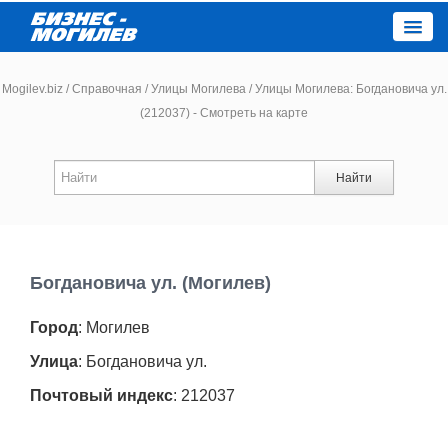
Close
Mogilev.biz
/
Справочная
/
Улицы Могилева
/
Улицы Могилева: Богдановича ул.
(212037) - Смотреть на карте
Новости компаний
Найти
Новости
Каталог
Богдановича ул. (Могилев)
Работа
Город
: Могилев
Афиша
Улица
: Богдановича ул.
Почтовый индекс
: 212037
Объявления