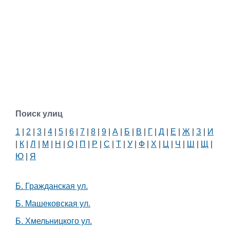
Поиск улиц
1
|
2
|
3
|
4
|
5
|
6
|
7
|
8
|
9
|
А
|
Б
|
В
|
Г
|
Д
|
Е
|
Ж
|
З
|
И
|
К
|
Л
|
М
|
Н
|
О
|
П
|
Р
|
С
|
Т
|
У
|
Ф
|
Х
|
Ц
|
Ч
|
Ш
|
Щ
|
Ю
|
Я
Б. Гражданская ул.
Б. Машековская ул.
Б. Хмельницкого ул.