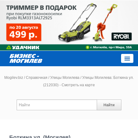
Close
Mogilev.biz
/
Справочная
/
Улицы Могилева
/
Улицы Могилева: Боткина ул.
(212030) - Смотреть на карте
Новости компаний
Найти
Новости
Каталог
Боткина ул. (Могилев)