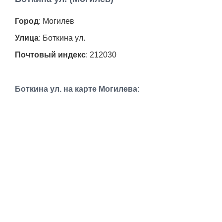
Работа
Город
: Могилев
Афиша
Улица
: Боткина ул.
Почтовый индекс
: 212030
Объявления
Транспорт
Боткина ул. на карте Могилева:
Погода
Курсы валют
Еще