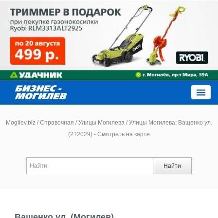
Close
Mogilev.biz
/
Справочная
/
Улицы Могилева
/
Улицы Могилева: Ващенко ул.
(212029) - Смотреть на карте
Новости компаний
Найти
Новости
Каталог
Ващенко ул. (Могилев)