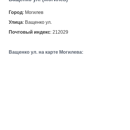
Работа
Город
: Могилев
Афиша
Улица
: Ващенко ул.
Почтовый индекс
: 212029
Объявления
Транспорт
Ващенко ул. на карте Могилева:
Погода
Курсы валют
Еще