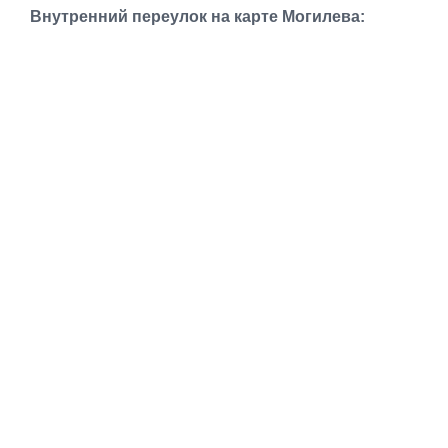
Транспорт
Внутренний переулок на карте Могилева:
Погода
Курсы валют
Еще