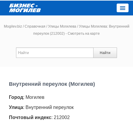
Close
Mogilev.biz
/
Справочная
/
Улицы Могилева
/
Улицы Могилева: Внутренний
переулок (212002) - Смотреть на карте
Новости компаний
Найти
Новости
Каталог
Внутренний переулок (Могилев)
Работа
Город
: Могилев
Афиша
Улица
: Внутренний переулок
Почтовый индекс
: 212002
Объявления