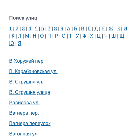
Поиск улиц
1
|
2
|
3
|
4
|
5
|
6
|
7
|
8
|
9
|
А
|
Б
|
В
|
Г
|
Д
|
Е
|
Ж
|
З
|
И
|
К
|
Л
|
М
|
Н
|
О
|
П
|
Р
|
С
|
Т
|
У
|
Ф
|
Х
|
Ц
|
Ч
|
Ш
|
Щ
|
Ю
|
Я
В Хоружей пер.
В. Карабановская ул.
В. Струшня ул.
В. Струшня улица
Вавилова ул.
Вагнера пер.
Вагнера переулок
Вагонная ул.