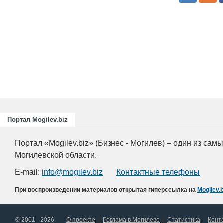
Портал Mogilev.biz
Портал «Mogilev.biz» (Бизнес - Могилев) – один из са
Могилевской области.
E-mail:
info@mogilev.biz
Контактные телефоны
При воспроизведении материалов открытая гиперссылка на
Mogilev.b
© 2001 - 2026
О проекте
Реклама в Могилеве
Статистика
Конт