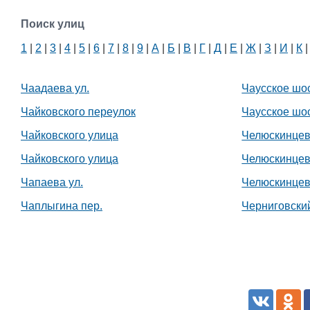
Поиск улиц
1
|
2
|
3
|
4
|
5
|
6
|
7
|
8
|
9
|
А
|
Б
|
В
|
Г
|
Д
|
Е
|
Ж
|
З
|
И
|
К
Чаадаева ул.
Чаусское шо
Чайковского переулок
Чаусское шо
Чайковского улица
Челюскинцев
Чайковского улица
Челюскинцев
Чапаева ул.
Челюскинцев
Чаплыгина пер.
Черниговский