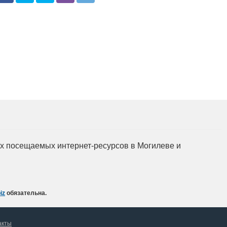
Подготовка, переподготовка и
повышение квалификации специалистов
для пищевых и перерабатывающих
отраслей АПК, а также предприятий
химической промышленности.
мых посещаемых интернет-ресурсов в Могилеве и
iz
обязательна.
акты