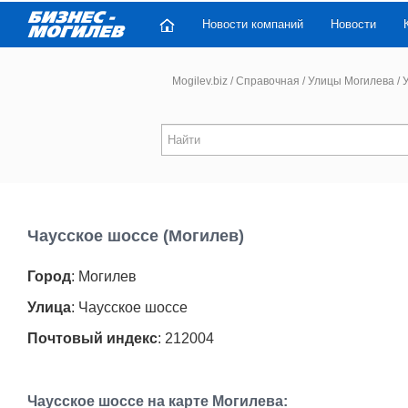
Новости компаний
Новости
Mogilev.biz
/
Справочная
/
Улицы Могилева
/
У
Чаусское шоссе (Могилев)
Город
: Могилев
Улица
: Чаусское шоссе
Почтовый индекс
: 212004
Чаусское шоссе на карте Могилева: