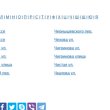
|
Л
|
М
|
Н
|
О
|
П
|
Р
|
С
|
Т
|
У
|
Ф
|
Х
|
Ц
|
Ч
|
Ш
|
Щ
|
Ю
|
Я
ссе
Чернышевского пер.
Белорусский государственный
ссе
Чехова ул.
университет пищевых и
химических технологий
 ул.
Чигринова ул.
+375 222 63-92-70, +375 222 63-18-45
 ул.
Чигринова улица
 улица
Чистая ул.
 пер.
Чкалова ул.