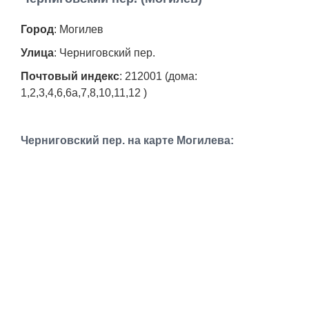
Работа
Город
: Могилев
Афиша
Улица
: Черниговский пер.
Почтовый индекс
: 212001 (дома:
Объявления
1,2,3,4,6,6а,7,8,10,11,12 )
Транспорт
Черниговский пер. на карте Могилева:
Погода
Курсы валют
Еще