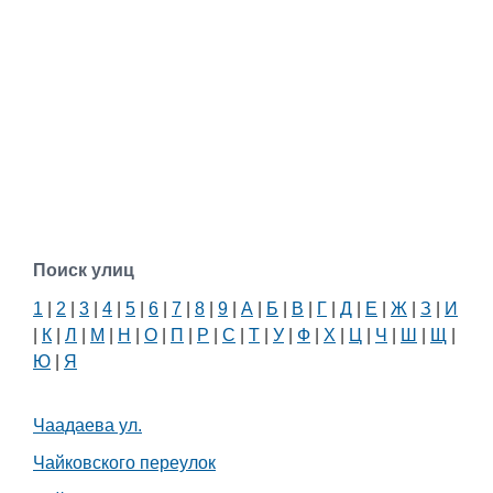
Поиск улиц
1
|
2
|
3
|
4
|
5
|
6
|
7
|
8
|
9
|
А
|
Б
|
В
|
Г
|
Д
|
Е
|
Ж
|
З
|
И
|
К
|
Л
|
М
|
Н
|
О
|
П
|
Р
|
С
|
Т
|
У
|
Ф
|
Х
|
Ц
|
Ч
|
Ш
|
Щ
|
Ю
|
Я
Чаадаева ул.
Чайковского переулок