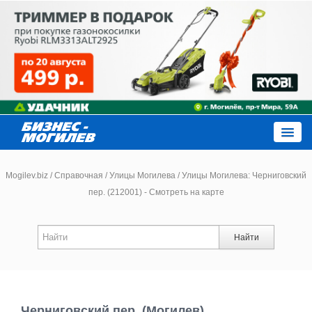
Close
Mogilev.biz
/
Справочная
/
Улицы Могилева
/
Улицы Могилева: Черниговский
пер. (212001) - Смотреть на карте
Новости компаний
Найти
Новости
Каталог
Черниговский пер. (Могилев)