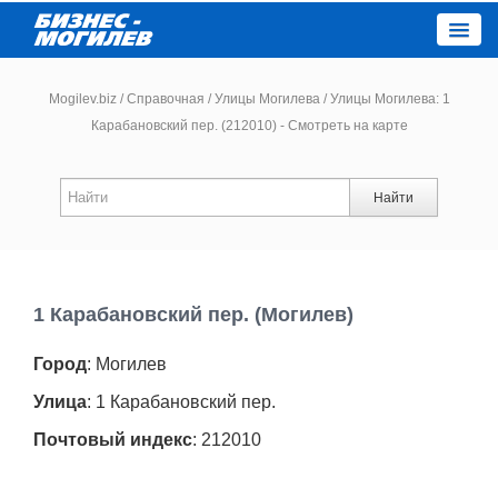
Close
Mogilev.biz
/
Справочная
/
Улицы Могилева
/
Улицы Могилева: 1
Карабановский пер. (212010) - Смотреть на карте
Новости компаний
Найти
Новости
Каталог
1 Карабановский пер. (Могилев)
Работа
Город
: Могилев
Афиша
Улица
: 1 Карабановский пер.
Почтовый индекс
: 212010
Объявления