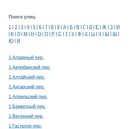
Поиск улиц
1
|
2
|
3
|
4
|
5
|
6
|
7
|
8
|
9
|
А
|
Б
|
В
|
Г
|
Д
|
Е
|
Ж
|
З
|
И
|
К
|
Л
|
М
|
Н
|
О
|
П
|
Р
|
С
|
Т
|
У
|
Ф
|
Х
|
Ц
|
Ч
|
Ш
|
Щ
|
Ю
|
Я
1 Аграрный пер.
1 Актюбинский пер.
1 Алтайский пер.
1 Ангарский пер.
1 Апрельский пер.
1 Брикетный пер.
1 Весенний пер.
1 Гастелло пер.