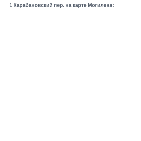
Транспорт
1 Карабановский пер. на карте Могилева:
Погода
Курсы валют
Еще