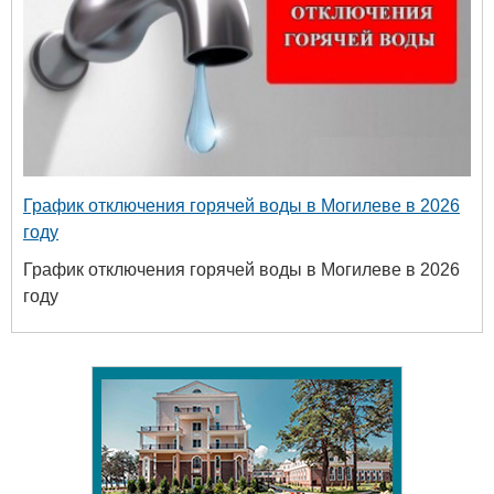
График отключения горячей воды в Могилеве в 2026
году
График отключения горячей воды в Могилеве в 2026
году
Белору
уни
хим
+375 222 