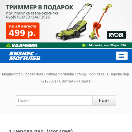
Close
Mogilev.biz
/
Справочная
/
Улицы Могилева
/
Улицы Могилева: 1 Перова пер.
(212037) - Смотреть на карте
Новости компаний
Найти
Новости
Каталог
1 Перова пер. (Могилев)