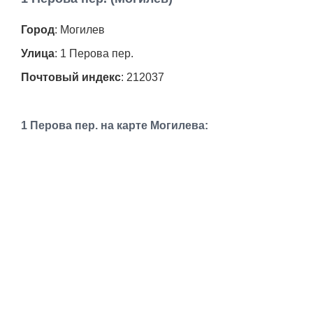
Работа
Город
: Могилев
Афиша
Улица
: 1 Перова пер.
Почтовый индекс
: 212037
Объявления
Транспорт
1 Перова пер. на карте Могилева:
Погода
Курсы валют
Еще