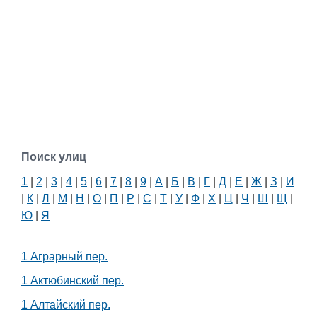
Поиск улиц
1
|
2
|
3
|
4
|
5
|
6
|
7
|
8
|
9
|
А
|
Б
|
В
|
Г
|
Д
|
Е
|
Ж
|
З
|
И
|
К
|
Л
|
М
|
Н
|
О
|
П
|
Р
|
С
|
Т
|
У
|
Ф
|
Х
|
Ц
|
Ч
|
Ш
|
Щ
|
Ю
|
Я
1 Аграрный пер.
1 Актюбинский пер.
1 Алтайский пер.