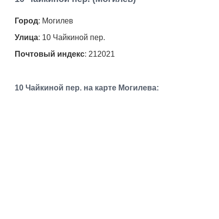
Работа
Город
: Могилев
Афиша
Улица
: 10 Чайкиной пер.
Почтовый индекс
: 212021
Объявления
Транспорт
10 Чайкиной пер. на карте Могилева:
Погода
Курсы валют
Еще