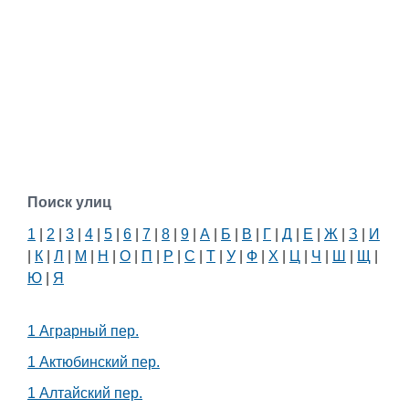
Поиск улиц
1
|
2
|
3
|
4
|
5
|
6
|
7
|
8
|
9
|
А
|
Б
|
В
|
Г
|
Д
|
Е
|
Ж
|
З
|
И
|
К
|
Л
|
М
|
Н
|
О
|
П
|
Р
|
С
|
Т
|
У
|
Ф
|
Х
|
Ц
|
Ч
|
Ш
|
Щ
|
Ю
|
Я
1 Аграрный пер.
1 Актюбинский пер.
1 Алтайский пер.