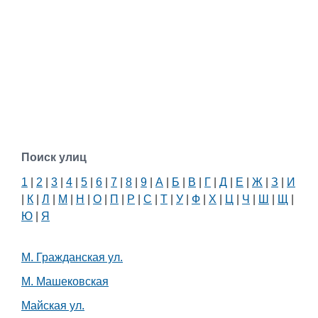
Поиск улиц
1
|
2
|
3
|
4
|
5
|
6
|
7
|
8
|
9
|
А
|
Б
|
В
|
Г
|
Д
|
Е
|
Ж
|
З
|
И
|
К
|
Л
|
М
|
Н
|
О
|
П
|
Р
|
С
|
Т
|
У
|
Ф
|
Х
|
Ц
|
Ч
|
Ш
|
Щ
|
Ю
|
Я
М. Гражданская ул.
М. Машековская
Майская ул.