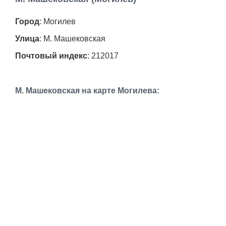
Работа
Город
: Могилев
Афиша
Улица
: М. Машековская
Почтовый индекс
: 212017
Объявления
Транспорт
М. Машековская на карте Могилева:
Погода
Курсы валют
Еще