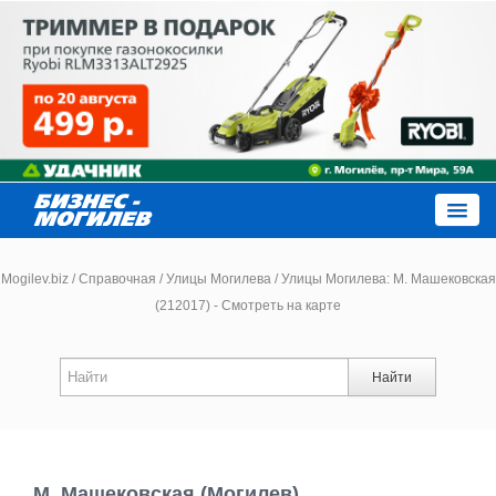
Close
Mogilev.biz
/
Справочная
/
Улицы Могилева
/
Улицы Могилева: М. Машековская
(212017) - Смотреть на карте
Новости компаний
Найти
Новости
Каталог
М. Машековская (Могилев)