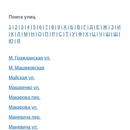
Поиск улиц
1
|
2
|
3
|
4
|
5
|
6
|
7
|
8
|
9
|
А
|
Б
|
В
|
Г
|
Д
|
Е
|
Ж
|
З
|
И
|
К
|
Л
|
М
|
Н
|
О
|
П
|
Р
|
С
|
Т
|
У
|
Ф
|
Х
|
Ц
|
Ч
|
Ш
|
Щ
|
Ю
|
Я
М. Гражданская ул.
М. Машековская
Майская ул.
Макаренко ул.
Макарова пер.
Макарова ул.
Маневича пер.
Маневича ул.