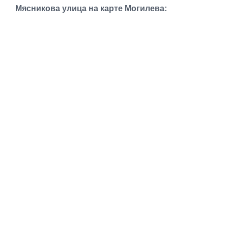
Транспорт
Мясникова улица на карте Могилева:
Погода
Курсы валют
Еще