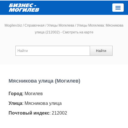
Close
Mogilev.biz
/
Справочная
/
Улицы Могилева
/
Улицы Могилева: Мясникова
улица (212002) - Смотреть на карте
Новости компаний
Найти
Новости
Каталог
Мясникова улица (Могилев)
Работа
Город
: Могилев
Афиша
Улица
: Мясникова улица
Почтовый индекс
: 212002
Объявления