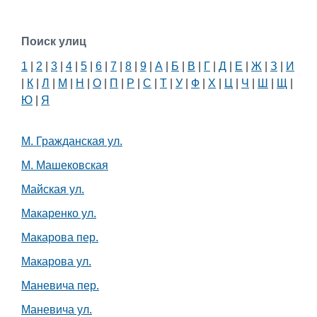
Поиск улиц
1
|
2
|
3
|
4
|
5
|
6
|
7
|
8
|
9
|
А
|
Б
|
В
|
Г
|
Д
|
Е
|
Ж
|
З
|
И
|
К
|
Л
|
М
|
Н
|
О
|
П
|
Р
|
С
|
Т
|
У
|
Ф
|
Х
|
Ц
|
Ч
|
Ш
|
Щ
|
Ю
|
Я
М. Гражданская ул.
М. Машековская
Майская ул.
Макаренко ул.
Макарова пер.
Макарова ул.
Маневича пер.
Маневича ул.