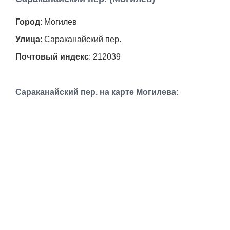
Работа
Город
: Могилев
Афиша
Улица
: Сараканайский пер.
Почтовый индекс
: 212039
Объявления
Транспорт
Сараканайский пер. на карте Могилева:
Погода
Курсы валют
Еще