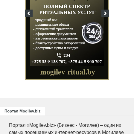
и
ециалистов
ающих
риятий
.
Портал Mogilev.biz
Портал «Mogilev.biz» (Бизнес - Могилев) – один из
самых посещаемых интернет-ресурсов в Могилеве