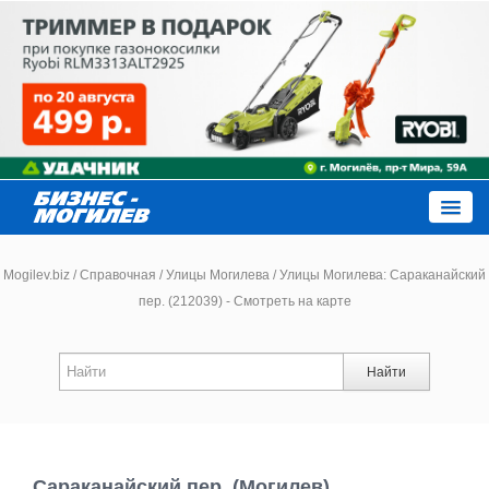
Close
Mogilev.biz
/
Справочная
/
Улицы Могилева
/
Улицы Могилева: Сараканайский
пер. (212039) - Смотреть на карте
Новости компаний
Найти
Новости
Каталог
Сараканайский пер. (Могилев)