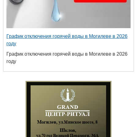
График отключения горячей воды в Могилеве в 2026
году
График отключения горячей воды в Могилеве в 2026
году
твенный
ых и
огий
 63-18-45