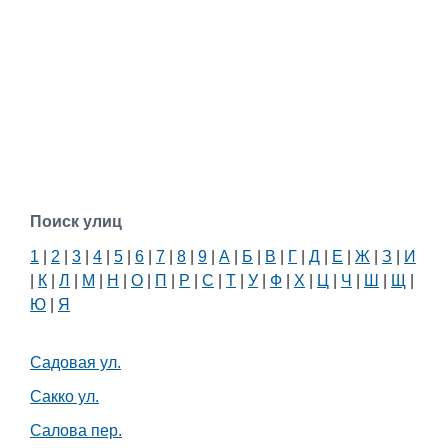
Поиск улиц
1
|
2
|
3
|
4
|
5
|
6
|
7
|
8
|
9
|
А
|
Б
|
В
|
Г
|
Д
|
Е
|
Ж
|
З
|
И
|
К
|
Л
|
М
|
Н
|
О
|
П
|
Р
|
С
|
Т
|
У
|
Ф
|
Х
|
Ц
|
Ч
|
Ш
|
Щ
|
Ю
|
Я
Садовая ул.
Сакко ул.
Салова пер.