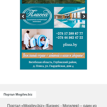
Подготовка
повышение
для пищев
отраслей А
химическо
Портал Mogilev.biz
Портал «Mogilev.biz» (Бизнес - Могилев) – один из