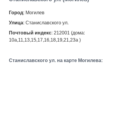
Работа
Город
: Могилев
Афиша
Улица
: Станиславского ул.
Почтовый индекс
: 212001 (дома:
Объявления
10а,11,13,15,17,16,18,19,21,23а )
Транспорт
Станиславского ул. на карте Могилева:
Погода
Курсы валют
Еще