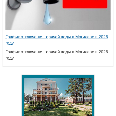
График отключения горячей воды в Могилеве в 2026
году
График отключения горячей воды в Могилеве в 2026
году
Белору
уни
хим
+375 222 