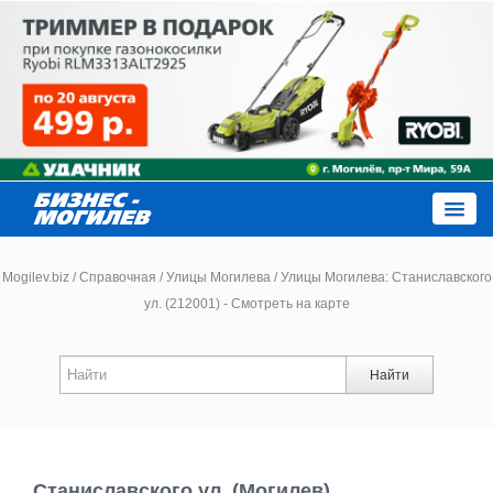
Close
Mogilev.biz
/
Справочная
/
Улицы Могилева
/
Улицы Могилева: Станиславского
ул. (212001) - Смотреть на карте
Новости компаний
Найти
Новости
Каталог
Станиславского ул. (Могилев)