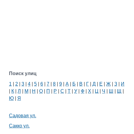
Поиск улиц
1
|
2
|
3
|
4
|
5
|
6
|
7
|
8
|
9
|
А
|
Б
|
В
|
Г
|
Д
|
Е
|
Ж
|
З
|
И
|
К
|
Л
|
М
|
Н
|
О
|
П
|
Р
|
С
|
Т
|
У
|
Ф
|
Х
|
Ц
|
Ч
|
Ш
|
Щ
|
Ю
|
Я
Садовая ул.
Сакко ул.