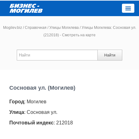
Close
Mogilev.biz
/
Справочная
/
Улицы Могилева
/
Улицы Могилева: Сосновая ул.
(212018) - Смотреть на карте
Новости компаний
Найти
Новости
Каталог
Сосновая ул. (Могилев)
Работа
Город
: Могилев
Афиша
Улица
: Сосновая ул.
Почтовый индекс
: 212018
Объявления