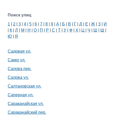
Поиск улиц
1
|
2
|
3
|
4
|
5
|
6
|
7
|
8
|
9
|
А
|
Б
|
В
|
Г
|
Д
|
Е
|
Ж
|
З
|
И
|
К
|
Л
|
М
|
Н
|
О
|
П
|
Р
|
С
|
Т
|
У
|
Ф
|
Х
|
Ц
|
Ч
|
Ш
|
Щ
|
Ю
|
Я
Садовая ул.
Сакко ул.
Салова пер.
Салова ул.
Салтановская ул.
Саперная ул.
Сараканайская ул.
Сараканайский пер.