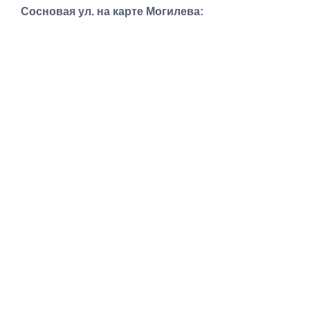
Транспорт
Сосновая ул. на карте Могилева:
Погода
Курсы валют
Еще