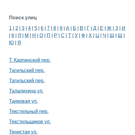
Поиск улиц
1
|
2
|
3
|
4
|
5
|
6
|
7
|
8
|
9
|
А
|
Б
|
В
|
Г
|
Д
|
Е
|
Ж
|
З
|
И
|
К
|
Л
|
М
|
Н
|
О
|
П
|
Р
|
С
|
Т
|
У
|
Ф
|
Х
|
Ц
|
Ч
|
Ш
|
Щ
|
Ю
|
Я
Т. Карпинской пер.
Тагильский пер.
Тагильский пер.
Талалихина ул.
Танковая ул.
Текстильный пер.
Текстильщиков ул.
Тенистая ул.