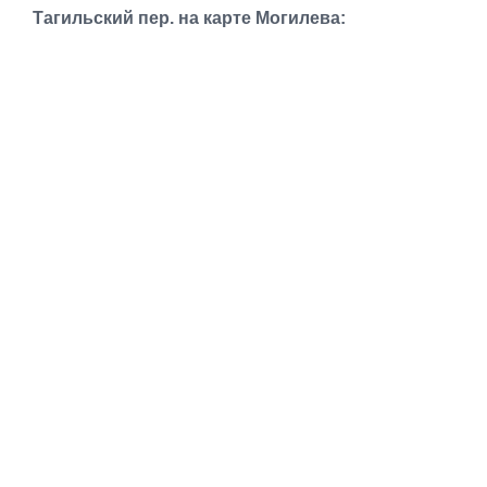
Транспорт
Тагильский пер. на карте Могилева:
Погода
Курсы валют
Еще