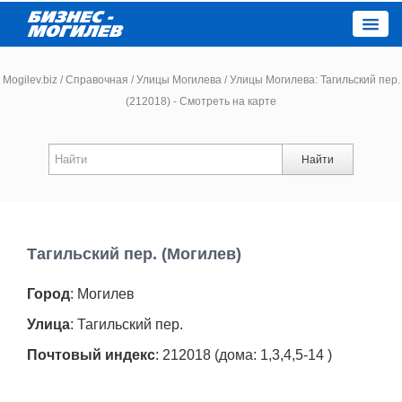
Close
Mogilev.biz
/
Справочная
/
Улицы Могилева
/
Улицы Могилева: Тагильский пер.
(212018) - Смотреть на карте
Новости компаний
Найти
Новости
Каталог
Тагильский пер. (Могилев)
Работа
Город
: Могилев
Афиша
Улица
: Тагильский пер.
Почтовый индекс
: 212018 (дома: 1,3,4,5-14 )
Объявления